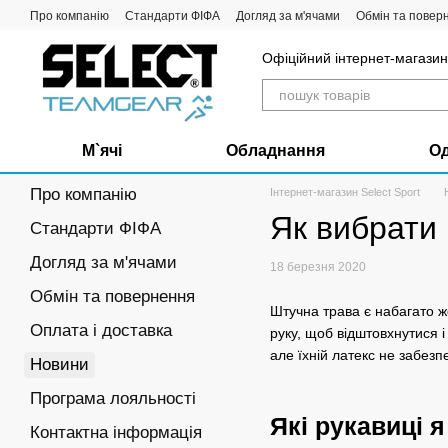
Перейти до основного контенту
Про компанію
Стандарти ФІФА
Догляд за м'ячами
Обмін та повер
Офіційний інтернет-магазин 
М`ячі
Обладнання
О
Про компанію
Інтернет-магазин Select Sport
Як вибрати 
Стандарти ФІФА
Догляд за м'ячами
18 березня 2020
Обмін та повернення
Штучна трава є набагато ж
Оплата і доставка
руку, щоб відштовхнутися і
але їхній латекс не забезп
Новини
Програма лояльності
Які рукавиці 
Контактна інформація