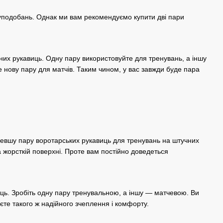
х уподобань. Однак ми вам рекомендуємо купити дві пари
них рукавиць. Одну пару використовуйте для тренувань, а іншу
те нову пару для матчів. Таким чином, у вас завжди буде пара
шевшу пару воротарських рукавиць для тренувань на штучних
 жорсткій поверхні. Проте вам постійно доведеться
виць. Зробіть одну пару тренувальною, а іншу — матчевою. Ви
те такого ж надійного зчеплення і комфорту.