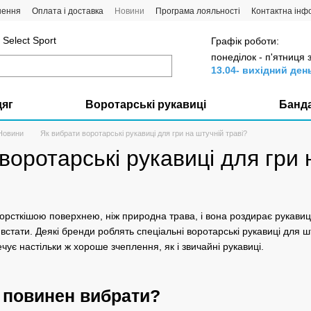
нення
Оплата і доставка
Новини
Програма лояльності
Контактна інф
Select Sport
Графік роботи:
понеділок - п'ятниця 
13.04- вихідний ден
дяг
Воротарські рукавиці
Банд
Новини
Як вибрати воротарські рукавиці для гри на штучній траві?
воротарські рукавиці для гри 
орсткішою поверхнею, ніж природна трава, і вона роздирає рукавиці
 встати. Деякі бренди роблять спеціальні воротарські рукавиці для шт
ечує настільки ж хороше зчеплення, як і звичайні рукавиці.
я повинен вибрати?