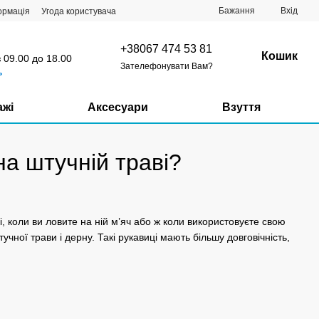
Бажання
Вхід
ормація
Угода користувача
+38067 474 53 81
Кошик
з 09.00 до 18.00
Зателефонувати Вам?
ь
ажі
Аксесуари
Взуття
на штучній траві?
, коли ви ловите на ній м’яч або ж коли використовуєте свою
учної трави і дерну. Такі рукавиці мають більшу довговічність,