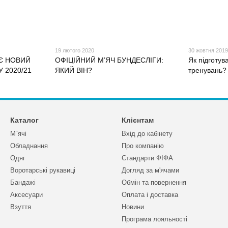
19 лютого 2020
30 жовтня 201
Є НОВИЙ
ОФІЦІЙНИЙ М’ЯЧ БУНДЕСЛІГИ:
Як підготув
 2020/21
ЯКИЙ ВІН?
тренувань?
Каталог
Клієнтам
М`ячі
Вхід до кабінету
Обладнання
Про компанію
Одяг
Стандарти ФІФА
Воротарські рукавиці
Догляд за м'ячами
Бандажі
Обмін та повернення
Аксесуари
Оплата і доставка
Взуття
Новини
Програма лояльності