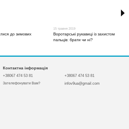
9
15 травня 2019
атися до зимових
Воротарські рукавиці із захистом
пальців: брати чи ні?
Контактна інформація
+38067 474 53 81
+38067 474 53 81
infov9ua@gmail.com
Зателефонувати Вам?