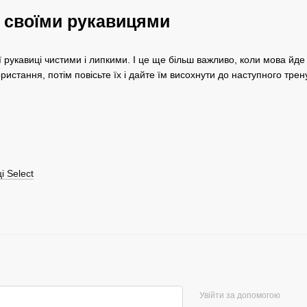
а своїми рукавицями
 рукавиці чистими і липкими. І це ще більш важливо, коли мова йде
ристання, потім повісьте їх і дайте їм висохнути до наступного тре
і Select
Увійти за допомогою