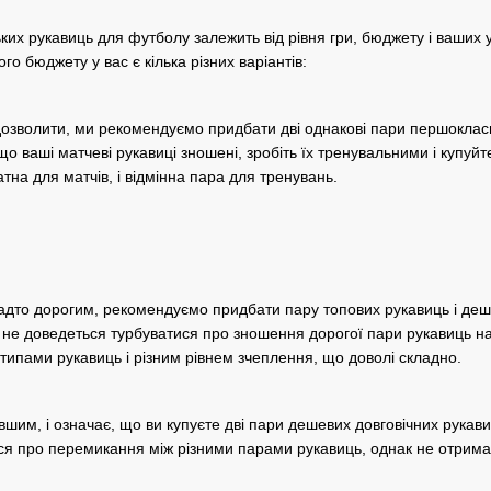
ьких рукавиць для футболу залежить від рівня гри, бюджету і ваши
го бюджету у вас є кілька різних варіантів:
дозволити, ми рекомендуємо придбати дві однакові пари першоклас
 що ваші матчеві рукавиці зношені, зробіть їх тренувальними і купуй
тна для матчів, і відмінна пара для тренувань.
надто дорогим, рекомендуємо придбати пару топових рукавиць і де
 не доведеться турбуватися про зношення дорогої пари рукавиць на
типами рукавиць і різним рівнем зчеплення, що доволі складно.
евшим, і означає, що ви купуєте дві пари дешевих довговічних рука
ся про перемикання між різними парами рукавиць, однак не отримає