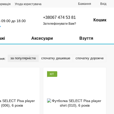
Бажання
Вхід
ормація
Угода користувача
+38067 474 53 81
Кошик
з 09.00 до 18.00
Зателефонувати Вам?
ь
ажі
Аксесуари
Взуття
за популярністю
спочатку дешевше
спочатку дорожче
ня:
ХІТ