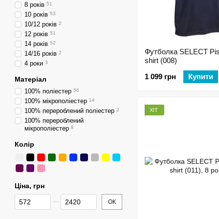
8 років
51
10 років
53
10/12 років
2
12 років
51
14 років
52
Футболка SELECT Pis
14/16 років
2
shirt (008)
4 роки
3
1 099 грн
Купити
Матеріал
100% поліестер
56
100% мікрополіестер
14
ХІТ
100% перероблений поліестер
2
100% перероблений
мікрополіестер
8
Колір
Ціна, грн
Від Ціна, грн
До Ціна, грн
ОК