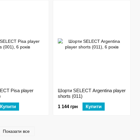
CT Pisa player
Шорти SELECT Argentina player
)
shorts (011)
Купити
1 144 грн
Купити
Показати все