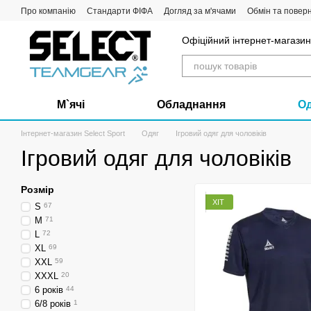
Перейти до основного контенту
Про компанію
Стандарти ФІФА
Догляд за м'ячами
Обмін та повер
Офіційний інтернет-магазин 
М`ячі
Обладнання
О
Інтернет-магазин Select Sport
Одяг
Ігровий одяг для чоловіків
Ігровий одяг для чоловіків
Розмір
ХІТ
S
67
M
71
L
72
XL
69
XXL
59
XXXL
20
6 років
44
6/8 років
1