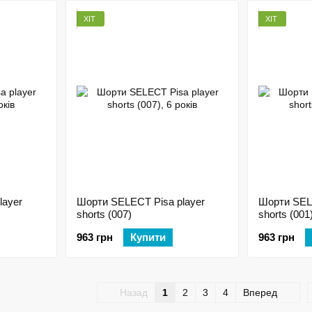
ХІТ
ХІТ
layer
Шорти SELECT Pisa player
Шорти SELE
shorts (007)
shorts (001
963 грн
Купити
963 грн
Назад
1
2
3
4
Вперед