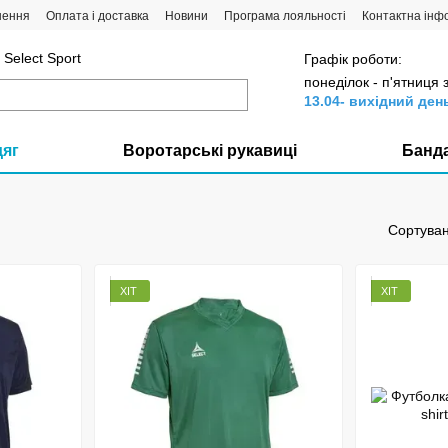
нення
Оплата і доставка
Новини
Програма лояльності
Контактна інф
Select Sport
Графік роботи:
понеділок - п'ятниця 
13.04- вихідний ден
дяг
Воротарські рукавиці
Банд
Сортуван
ХІТ
ХІТ