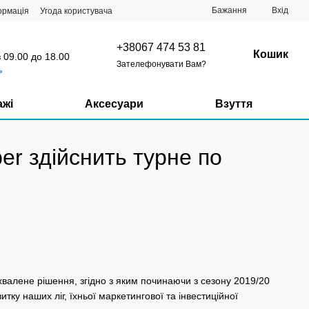
Бажання
Вхід
ормація
Угода користувача
+38067 474 53 81
Кошик
з 09.00 до 18.00
Зателефонувати Вам?
ь
ажі
Аксесуари
Взуття
uper здійснить турне по
ухвалене рішення, згідно з яким починаючи з сезону 2019/20
тку наших ліг, їхньої маркетингової та інвестиційної