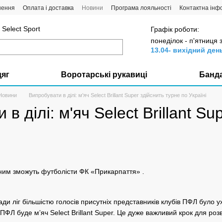
нення
Оплата і доставка
Новини
Програма лояльності
Контактна інф
Select Sport
Графік роботи:
понеділок - п'ятниця 
13.04- вихідний ден
дяг
Воротарські рукавиці
Банд
Новини
Випробувати в ділі: м'яч Select Brillant Super здійснить турне по Україні
в ділі: м'яч Select Brillant S
им зможуть футболісти ФК «Прикарпаття» .
ди ліг більшістю голосів присутніх представників клубів ПФЛ було 
ФЛ буде м’яч Select Brillant Super. Це дуже важливий крок для розви