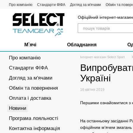
Перейти до основного контенту
Про компанію
Стандарти ФІФА
Догляд за м'ячами
Обмін та повер
Офіційний інтернет-магазин 
М`ячі
Обладнання
О
Про компанію
Інтернет-магазин Select Sport
Випробувати 
Стандарти ФІФА
Україні
Догляд за м'ячами
Обмін та повернення
16 квітня 2019
Оплата і доставка
Першими ознайомитися з н
Новини
Програма лояльності
На останньому засіданні Ра
офіційним м’ячем змагань П
Контактна інформація