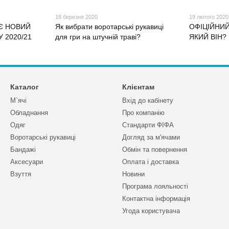
18 березня 2020
19 лютого 2020
Є НОВИЙ
Як вибрати воротарські рукавиці
ОФІЦІЙНИЙ
 2020/21
для гри на штучній траві?
ЯКИЙ ВІН?
Каталог
Клієнтам
М`ячі
Вхід до кабінету
Обладнання
Про компанію
Одяг
Стандарти ФІФА
Воротарські рукавиці
Догляд за м'ячами
Бандажі
Обмін та повернення
Аксесуари
Оплата і доставка
Взуття
Новини
Програма лояльності
Контактна інформація
Угода користувача