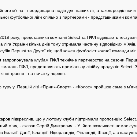
йного м'яча - неординарна подія для наших ліг, а також розділяючи 
ьної футбольної ліги спільно з партнерами - представниками компан
я 2019 року, представники компанії Select та ПФЛ відвідають тесту
ліга України кілька днів тому отримала частину відповідних м’ячів,
убів Першої та Другої ліг, щоб кожен футболіст кожної команди міг
 запропонувала клубам ПФЛ технічне партнерство на сезони Першої та
змагань ПФЛ, представляють преміальну лінійку продуктів Select. З
кінці травня - на початку червня.
о туру у Першій лізі «Гірник-Спорт» - «Колос» пройшов саме з м'яча
ров підкреслив, що у лютому клуби підтримали пропозицію Select. 
ний м'яч, - сказав Сергій Дмитрович. - У його важливості немає сумн
в Бельгії, Данії, Ісландії, Нідерландів, Фінляндії, Швеції, а з насту