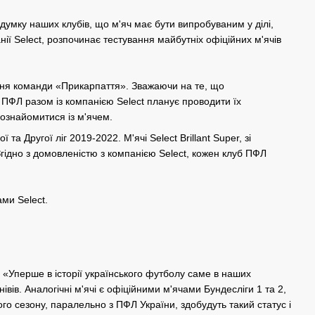
думку наших клубів, що м'яч має бути випробуваним у ділі,
ії Select, розпочинає тестування майбутніх офіційних м'ячів
вання команди «Прикарпаття». Зважаючи на те, що
 ПФЛ разом із компанією Select планує проводити їх
 ознайомитися із м'ячем.
 Другої ліг 2019-2022. М'ячі Select Brillant Super, зі
гідно з домовленістю з компанією Select, кожен клуб ПФЛ
ми Select.
«Уперше в історії українського футболу саме в наших
івів. Аналогічні м'ячі є офіційними м'ячами Бундесліги 1 та 2,
пного сезону, паралельно з ПФЛ України, здобудуть такий статус і