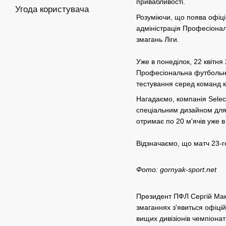
привабливості.
Угода користувача
Розуміючи, що поява офіці
адміністрація Професіонал
змагань Ліги.
Уже в понеділок, 22 квітн
Професіональна футбольна 
тестування серед команд кл
Нагадаємо, компанія Select
спеціальним дизайном для 
отримає по 20 м'ячів уже в 
Відзначаємо, що матч 23-г
Фото: gornyak-sport.net
Президент ПФЛ Сергій Мака
змаганнях з'явиться офіцій
вищих дивізіонів чемпіонаті