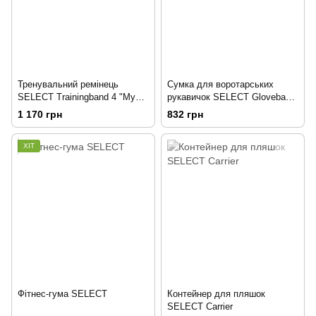
Тренувальний ремінець
Сумка для воротарських
SELECT Trainingband 4 "My
рукавичок SELECT Glovebag
training"
v25
1 170 грн
832 грн
ХІТ
Фітнес-гума SELECT
Контейнер для пляшок
SELECT Carrier