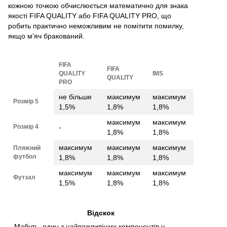
кожною точкою обчислюється математично для знака
якості FIFA QUALITY або FIFA QUALITY PRO, що
робить практично неможливим не помітити помилку,
якщо м'яч бракований.
FIFA
FIFA
QUALITY
IMS
QUALITY
PRO
не більше
максимум
максимум
Розмір 5
1,5%
1,8%
1,8%
максимум
максимум
Розмір 4
-
1,8%
1,8%
максимум
максимум
максимум
Пляжний
футбол
1,8%
1,8%
1,8%
максимум
максимум
максимум
Футзал
1,5%
1,8%
1,8%
Відскок
Мабуть, один з найважливіших компонентів у