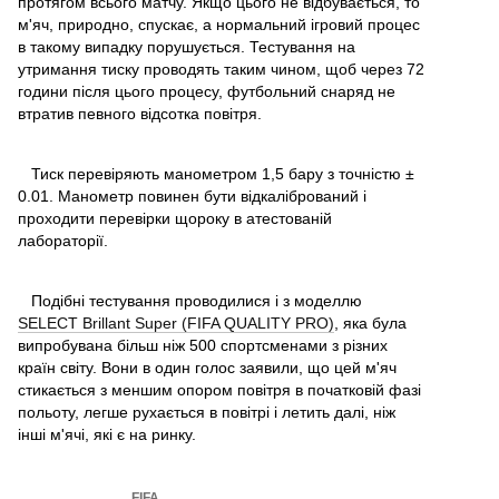
протягом всього матчу. Якщо цього не відбувається, то
м'яч, природно, спускає, а нормальний ігровий процес
в такому випадку порушується. Тестування на
утримання тиску проводять таким чином, щоб через 72
години після цього процесу, футбольний снаряд не
втратив певного відсотка повітря.
Тиск перевіряють манометром 1,5 бару з точністю ±
0.01. Манометр повинен бути відкалібрований і
проходити перевірки щороку в атестованій
лабораторії.
Подібні тестування проводилися і з моделлю
SELECT Brillant Super (FIFA QUALITY PRO)
, яка була
випробувана більш ніж 500 спортсменами з різних
країн світу. Вони в один голос заявили, що цей м'яч
стикається з меншим опором повітря в початковій фазі
польоту, легше рухається в повітрі і летить далі, ніж
інші м'ячі, які є на ринку.
FIFA