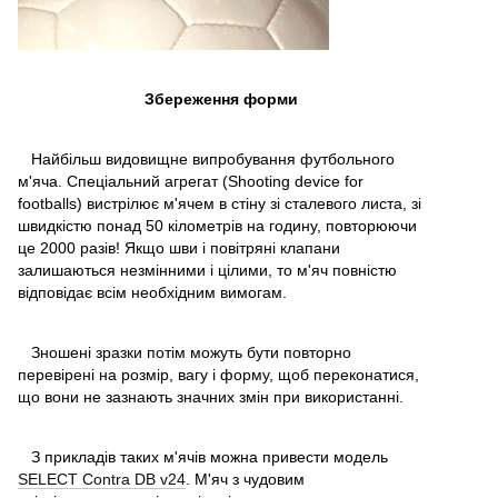
Збереження форми
Найбільш видовищне випробування футбольного
м'яча. Спеціальний агрегат (Shooting device for
footballs) вистрілює м'ячем в стіну зі сталевого листа, зі
швидкістю понад 50 кілометрів на годину, повторюючи
це 2000 разів! Якщо шви і повітряні клапани
залишаються незмінними і цілими, то м'яч повністю
відповідає всім необхідним вимогам.
Зношені зразки потім можуть бути повторно
перевірені на розмір, вагу і форму, щоб переконатися,
що вони не зазнають значних змін при використанні.
З прикладів таких м'ячів можна привести модель
SELECT Contra DB v24
. М'яч з чудовим