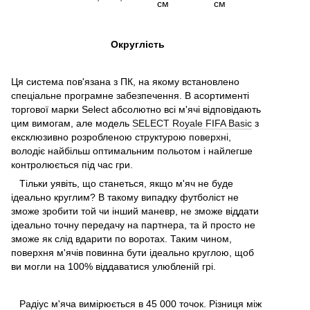
см
см
Округлість
Ця система пов'язана з ПК, на якому встановлено
спеціальне програмне забезпечення. В асортименті
торгової марки Select абсолютно всі м'ячі відповідають
цим вимогам, але модель
SELECT Royale FIFA Basic
з
ексклюзивно розробленою структурою поверхні,
володіє найбільш оптимальним польотом і найлегше
контролюється під час гри.
Тільки уявіть, що станеться, якщо м'яч не буде
ідеально круглим? В такому випадку футболіст не
зможе зробити той чи інший маневр, не зможе віддати
ідеально точну передачу на партнера, та й просто не
зможе як слід вдарити по воротах. Таким чином,
поверхня м'ячів повинна бути ідеально круглою, щоб
ви могли на 100% віддаватися улюбленій грі.
Радіус м'яча вимірюється в 45 000 точок. Різниця між