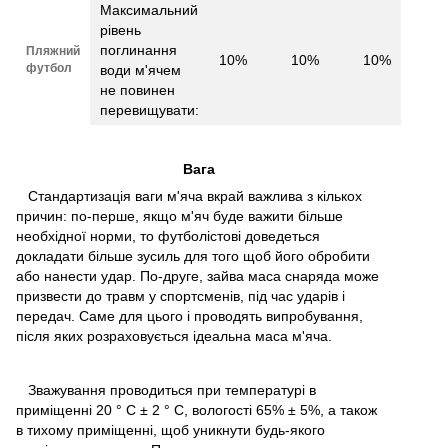
Максимальний
рівень
поглинання
Пляжний
10%
10%
10%
футбол
води м'ячем
не повинен
перевищувати:
Вага
Стандартизація ваги м'яча вкрай важлива з кількох
причин: по-перше, якщо м'яч буде важити більше
необхідної норми, то футболістові доведеться
докладати більше зусиль для того щоб його обробити
або нанести удар. По-друге, зайва маса снаряда може
призвести до травм у спортсменів, під час ударів і
передач. Саме для цього і проводять випробування,
після яких розраховується ідеальна маса м'яча.
Зважування проводиться при температурі в
приміщенні 20 ° C ± 2 ° C, вологості 65% ± 5%, а також
в тихому приміщенні, щоб уникнути будь-якого