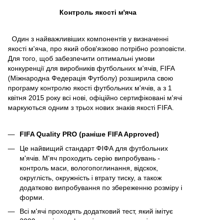
Контроль якості м'яча
Один з найважливіших компонентів у визначенні
якості м'яча, про який обов'язково потрібно розповісти.
Для того, щоб забезпечити оптимальні умови
конкуренції для виробників футбольних м'ячів, FIFA
(Міжнародна Федерація Футболу) розширила свою
програму контролю якості футбольних м'ячів, а з 1
квітня 2015 року всі нові, офіційно сертифіковані м'ячі
маркуються одним з трьох нових знаків якості FIFA.
FIFA Quality PRO (раніше FIFA Approved)
Це найвищий стандарт ФІФА для футбольних
м'ячів. М'яч проходить серію випробувань -
контроль маси, вологопоглинання, відскок,
округлість, окружність і втрату тиску, а також
додатково випробування по збереженню розміру і
форми.
Всі м'ячі проходять додатковий тест, який імітує