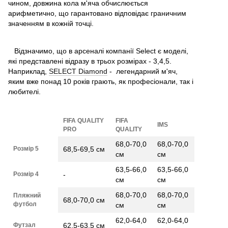
чином, довжина кола м'яча обчислюється
арифметично, що гарантовано відповідає граничним
значенням в кожній точці.
Відзначимо, що в арсеналі компанії Select є моделі,
які представлені відразу в трьох розмірах - 3,4,5.
Наприклад,
SELECT Diamond
- легендарний м'яч,
яким вже понад 10 років грають, як професіонали, так і
любителі.
FIFA QUALITY
FIFA
IMS
PRO
QUALITY
68,0-70,0
68,0-70,0
Розмір 5
68,5-69,5 см
см
см
63,5-66,0
63,5-66,0
Розмір 4
-
см
см
68,0-70,0
68,0-70,0
Пляжний
68,0-70,0 см
футбол
см
см
62,0-64,0
62,0-64,0
Футзал
62,5-63,5 см