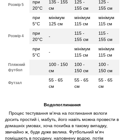
при
135 - 155
125 -
125 -
Розмір 5
20°C
см
155 см
155 см
при
мінімум
мінімум
мінімум
5°C
125 см
115 см
115 см
при
115 -
115 -
Розмір 4
-
20°C
155 см
155 см
при
мінімум
мінімум
-
5°C
115 см
115 см
100 - 150
100 -
100 -
Пляжний
футбол
см
150 см
150 см
55 - 65
55 - 65
55 - 65
Футзал
см
см
см
Водопоглинання
Процес тестування м'яча на поглинання вологи
досить простий і, мабуть, його навіть можна провести в
домашніх умовах, хоча похибка в такому випадку,
звичайно ж, буде дуже велика. Футбольний м'яч
поміщають в посудину, наповнену водою, потім