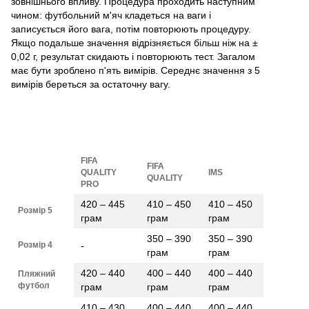
зовнішнього впливу. Процедура проходить наступним
чином: футбольний м'яч кладеться на ваги і
записується його вага, потім повторюють процедуру.
Якщо подальше значення відрізняється більш ніж на ±
0,02 г, результат скидають і повторюють тест. Загалом
має бути зроблено п'ять вимірів. Середнє значення з 5
вимірів береться за остаточну вагу.
FIFA
FIFA
QUALITY
IMS
QUALITY
PRO
420 – 445
410 – 450
410 – 450
Розмір 5
грам
грам
грам
350 – 390
350 – 390
Розмір 4
-
грам
грам
420 – 440
400 – 440
400 – 440
Пляжний
футбол
грам
грам
грам
410 – 430
400 – 440
400 – 440