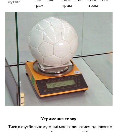
Футзал
грам
грам
грам
Утримання тиску
Тиск в футбольному м'ячі має залишатися однаковим