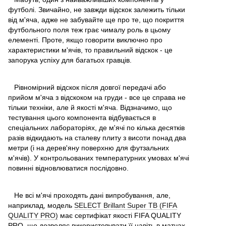
футболі. Звичайно, не завжди відскок залежить тільки
від м'яча, адже не забувайте ще про те, що покриття
футбольного поля теж грає чималу роль в цьому
елементі. Проте, якщо говорити виключно про
характеристики м'ячів, то правильний відскок - це
запорука успіху для багатьох гравців.
Рівномірний відскок після довгої передачі або
прийом м'яча з відскоком на груди - все це справа не
тільки техніки, але й якості м'яча. Відзначимо, що
тестування цього компонента відбувається в
спеціальних лабораторіях, де м'ячі по кілька десятків
разів відкидають на сталеву плиту з висоти понад два
метри (і на дерев'яну поверхню для футзальних
м'ячів). У контрольованих температурних умовах м'ячі
повинні відновлюватися послідовно.
Не всі м'ячі проходять дані випробування, але,
наприклад, модель
SELECT Brillant Super TB (FIFA
QUALITY PRO)
має сертифікат якості FIFA QUALITY
PRO, що дозволяє використовувати її навіть в матчах