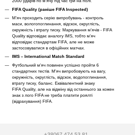
2000 ударів по м'ячу під час гри на полі.
FIFA Quality (раніше FIFA Inspected)
М'яч проходить серію випробувань - контроль
маси, вологопоглинання, відскок, округлість,
окружність і втрату тиску. Маркування м'ячів - FIFA
Quality відповідає аналогу IMS, тобто м'яч
відповідає стандартам FIFA, але не може
застосовуватися в офіційних матчах.
IMS – International Match Standard
Футбольний м'яч повинен успішно пройти 6
стандартних тестів. М'яч випробовують на вагу,
окружність, округлість, відскок, водопоглинання,
втрату тиску, баланс. Еквівалентний знаку
FIFA Quality, але на відміну від останнього за кожен
знак з лого FIFA не треба платити роялті
(відрахування) FIFA.
+38067 474 53 81