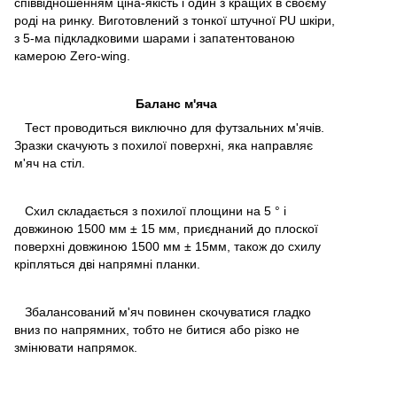
співвідношенням ціна-якість і один з кращих в своєму
роді на ринку. Виготовлений з тонкої штучної PU шкіри,
з 5-ма підкладковими шарами і запатентованою
камерою Zero-wing.
Баланс м'яча
Тест проводиться виключно для футзальних м'ячів.
Зразки скачують з похилої поверхні, яка направляє
м'яч на стіл.
Схил складається з похилої площини на 5 ° і
довжиною 1500 мм ± 15 мм, приєднаний до плоскої
поверхні довжиною 1500 мм ± 15мм, також до схилу
кріпляться дві напрямні планки.
Збалансований м'яч повинен скочуватися гладко
вниз по напрямних, тобто не битися або різко не
змінювати напрямок.