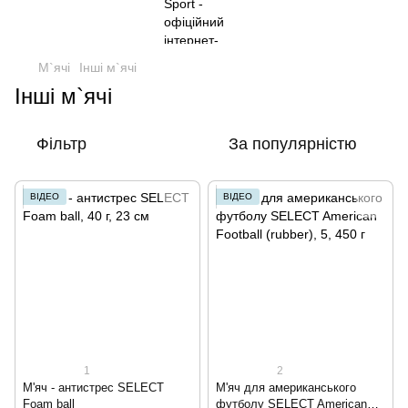
М`ячі
Інші м`ячі
Інші м`ячі
Фільтр
За популярністю
ВІДЕО
ВІДЕО
1
2
М'яч - антистрес SELECT
М'яч для американського
Foam ball
футболу SELECT American