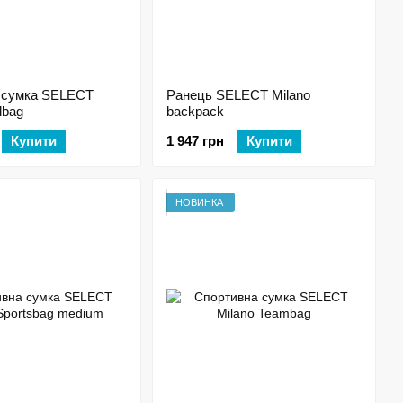
 сумка SELECT
Ранець SELECT Milano
lbag
backpack
Купити
1 947 грн
Купити
НОВИНКА