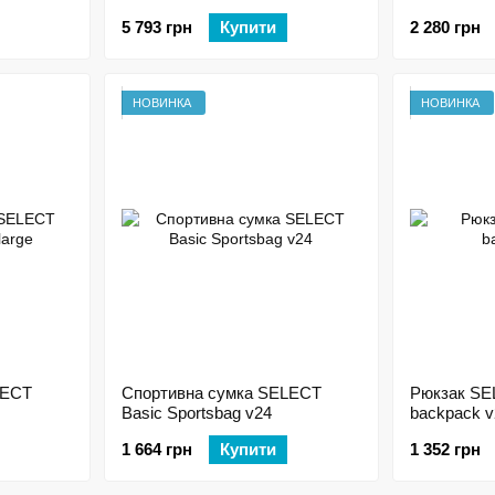
5 793 грн
Купити
2 280 грн
НОВИНКА
НОВИНКА
LECT
Спортивна сумка SELECT
Рюкзак SE
Basic Sportsbag v24
backpack v
1 664 грн
Купити
1 352 грн