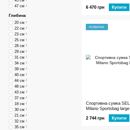
43 см
47 см
1
6 470 грн
Купити
Глибина
20 см
1
НОВИНКА
22 см
1
23 см
1
25 см
1
28 см
3
29 см
1
31 см
1
34 см
2
39 см
1
40 см
2
44 см
2
48 см
2
43 см
3
37 см
2
Cпортивна сумка SE
18 см
1
Milano Sportsbag large
30 см
1
21 см
1
2 744 грн
Купити
32 см
1
35 см
1