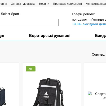
нення
Оплата і доставка
Новини
Програма лояльності
Контактна інф
Select Sport
Графік роботи:
понеділок - п'ятниця 
13.04- вихідний ден
дяг
Воротарські рукавиці
Банд
Сортуван
ХІТ