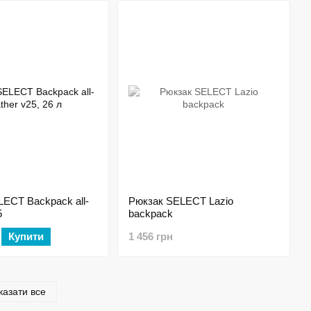
ECT Backpack all-
Рюкзак SELECT Lazio
5
backpack
Купити
1 456 грн
казати все