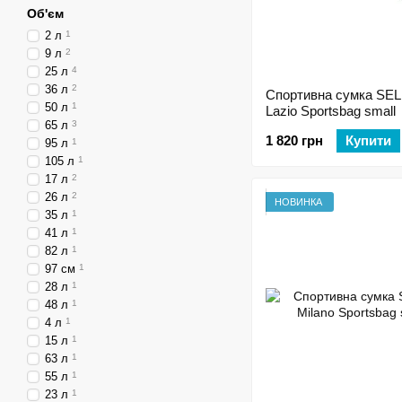
Об'єм
2 л
1
9 л
2
25 л
4
36 л
2
Спортивна сумка SE
50 л
1
Lazio Sportsbag small
65 л
3
1 820 грн
Купити
95 л
1
105 л
1
17 л
2
26 л
2
НОВИНКА
35 л
1
41 л
1
82 л
1
97 см
1
28 л
1
48 л
1
4 л
1
15 л
1
63 л
1
55 л
1
23 л
1