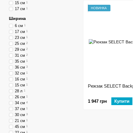
15 см
1
НОВИНКА
17 см
1
Ширина
6 см
1
17 см
1
23 см
1
25 см
2
29 см
2
31 см
2
35 см
1
36 см
3
32 см
1
16 см
1
15 см
1
Рюкзак SELECT Back
28 л
1
26 см
1
1 947 грн
Купити
34 см
4
37 см
1
30 см
3
21 см
1
45 см
1
22 см
1