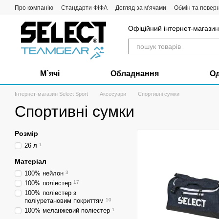
Перейти до основного контенту
Про компанію
Стандарти ФІФА
Догляд за м'ячами
Обмін та повер
Офіційний інтернет-магазин 
М`ячі
Обладнання
О
Інтернет-магазин Select Sport
Аксесуари
Спортивні сумки
Спортивні сумки
Розмір
26 л
1
Матеріал
100% нейлон
3
100% поліестер
17
100% поліестер з
поліуретановим покриттям
10
100% меланжевий поліестер
1