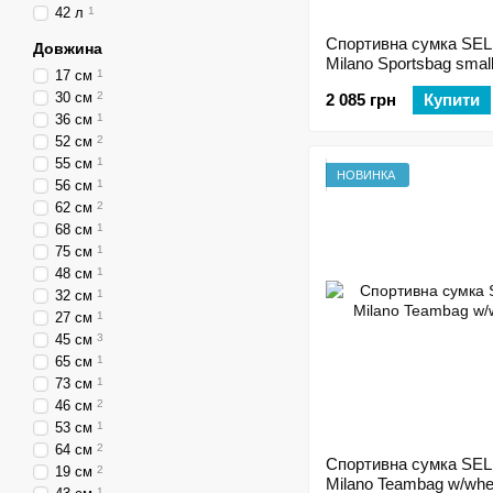
42 л
1
Спортивна сумка SE
Довжина
Milano Sportsbag smal
17 см
1
30 см
2
2 085 грн
Купити
36 см
1
52 см
2
55 см
1
НОВИНКА
56 см
1
62 см
2
68 см
1
75 см
1
48 см
1
32 см
1
27 см
1
45 см
3
65 см
1
73 см
1
46 см
2
53 см
1
64 см
2
Спортивна сумка SE
19 см
2
Milano Teambag w/whe
1