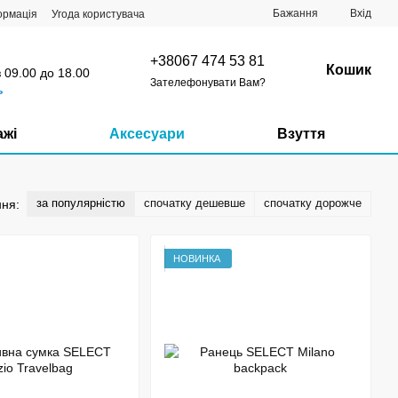
Бажання
Вхід
ормація
Угода користувача
+38067 474 53 81
Кошик
з 09.00 до 18.00
Зателефонувати Вам?
ь
ажі
Аксесуари
Взуття
за популярністю
спочатку дешевше
спочатку дорожче
ня:
НОВИНКА