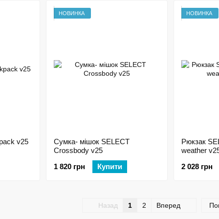
НОВИНКА
НОВИНКА
pack v25
Сумка- мішок SELECT
Рюкзак SEL
Crossbody v25
weather v2
1 820 грн
Купити
2 028 грн
Назад
1
2
Вперед
По