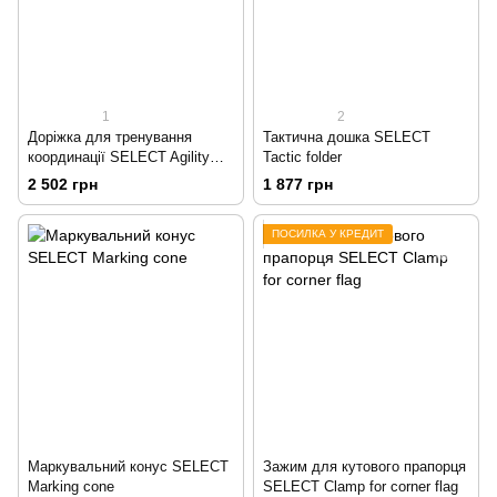
1
2
Доріжка для тренування
Тактична дошка SELECT
координації SELECT Agility
Tactic folder
ladder - indoors
2 502 грн
1 877 грн
ПОСИЛКА У КРЕДИТ
Маркувальний конус SELECT
Зажим для кутового прапорця
Marking cone
SELECT Clamp for corner flag