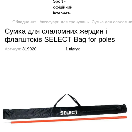
Обладнання
Аксесуари для тренувань
Сумка для слаломних
Сумка для слаломних жердин і
флагштоків SELECT Bag for poles
Артикул:
819920
1 відгук