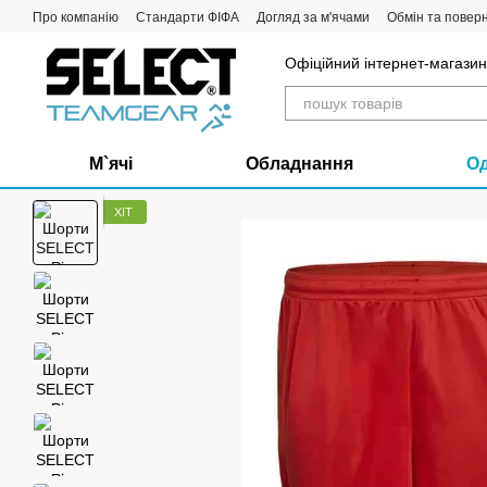
Перейти до основного контенту
Про компанію
Стандарти ФІФА
Догляд за м'ячами
Обмін та повер
Офіційний інтернет-магазин 
М`ячі
Обладнання
О
ХІТ