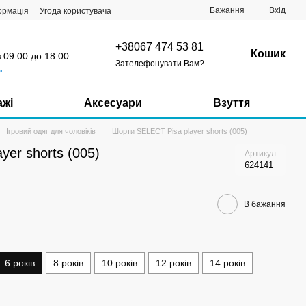
Бажання
Вхід
ормація
Угода користувача
+38067 474 53 81
Кошик
з 09.00 до 18.00
Зателефонувати Вам?
ь
ажі
Аксесуари
Взуття
Ігровий одяг для чоловіків
Шорти SELECT Pisa player shorts (005)
yer shorts (005)
Артикул
624141
В бажання
6 років
8 років
10 років
12 років
14 років