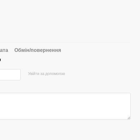
ата
Обмін/повернення
р
Увійти за допомогою