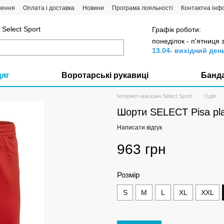
нення
Оплата і доставка
Новини
Програма лояльності
Контактна інф
Select Sport
Графік роботи:
понеділок - п'ятниця 
13.04- вихідний ден
дяг
Воротарські рукавиці
Банд
Інтернет-магазин Select Sport
Одяг
Шорти SELECT Pisa pla
Написати відгук
963 грн
Розмір
S
M
L
XL
XXL