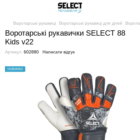
Воротарські рукавиці
Воротарські рукавиці для дітей
Ворота
Воротарські рукавички SELECT 88
Kids v22
Артикул:
602880
Написати відгук
НОВИНКА