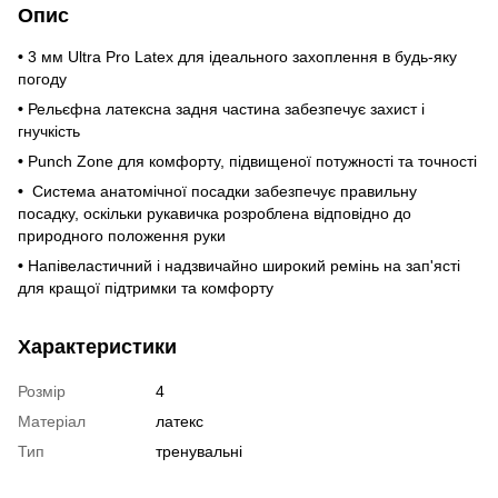
Опис
•
3 мм Ultra Pro Latex для ідеального захоплення в будь-яку
погоду
•
Рельєфна латексна задня частина забезпечує захист і
гнучкість
•
Punch Zone для комфорту, підвищеної потужності та точності
•
Система анатомічної посадки забезпечує правильну
посадку, оскільки рукавичка розроблена відповідно до
природного положення руки
•
Напівеластичний і надзвичайно широкий ремінь на зап'ясті
для кращої підтримки та комфорту
Характеристики
Розмір
4
Матеріал
латекс
Тип
тренувальні