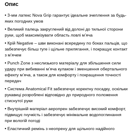
Опис
•
3-мм латекс Nova Grip гарантує ідеальне зчеплення за будь-
яких погодних умов
•
Великий палець закруглений від долоні до тильної сторони
руки, щоб максимізувати область ловлі м’яча
•
Крій Negative – шви виконані всередину по боках пальців, що
забезпечує більш туге і щільне прилягання, і покращує контакт
з м'ячем
•
Punch Zone з неслизького матеріалу для збільшення сили
удару при вибиванні м’яча кулаком і зменшення обертального
ефекту м’яча, а також для комфорту і покращення точності
передач
•
Система Anatomical Fit забезпечує коректну посадку, оскільки
рукавиці розроблені відповідно до природного положення
стиснутої руки
•
Внутрішній матеріал аеропрен забезпечує високий комфорт,
підвищує гнучкість і забезпечує мінімальне водопоглинання
при вологій погоді
•
Еластичний ремінь з неопрену для щільного надійного