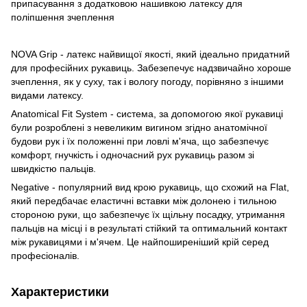
припасування з додатковою нашивкою латексу для
поліпшення зчеплення
NOVA Grip - латекс найвищої якості, який ідеально придатний
для професійних рукавиць. Забезепечує надзвичайно хороше
зчеплення, як у суху, так і вологу погоду, порівняно з іншими
видами латексу.
Anatomical Fit System - система, за допомогою якої рукавиці
були розроблені з невеликим вигином згідно анатомічної
будови рук і їх положенні при ловлі м'яча, що забезпечує
комфорт, гнучкість і одночасний рух рукавиць разом зі
швидкістю пальців.
Negative - популярний вид крою рукавиць, що схожий на Flat,
який передбачає еластичні вставки між долонею і тильною
стороною руки, що забезпечує їх щільну посадку, утримання
пальців на місці і в результаті стійкий та оптимальний контакт
між рукавицями і м'ячем. Це найпоширеніший крій серед
професіоналів.
Характеристики