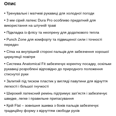
Опис
•
Тренувальні і матчеві рукавиці для холодної погоди
•
3 мм сірий латекс Dura Pro особливо придатний для
використання на штучній траві
•
Підкладка із флісу та неопрену для додаткового тепла
•
Punch Zone для комфорту та підвищеної сили і точності
передач
•
Сітка на внутрішній стороні пальців для забезчення хорошої
циркуляції повітря
•
Система Anatomical Fit забезпечує коректну посадку, оскільки
рукавиці розроблені відповідно до природного положення
стиснутої руки
•
Залитий під тиском пластик у вигляді павутини для відчуття
легкості і більшої гнучкості
•
Широкий латексний ремінь підтримує зап'ястя і забезпечує
швидке, легке і правильне припасування
•
Крій Flat – зовнішня зшивка з боків пальців забезпечує
традиційну форму з відчуттям свободи рухів