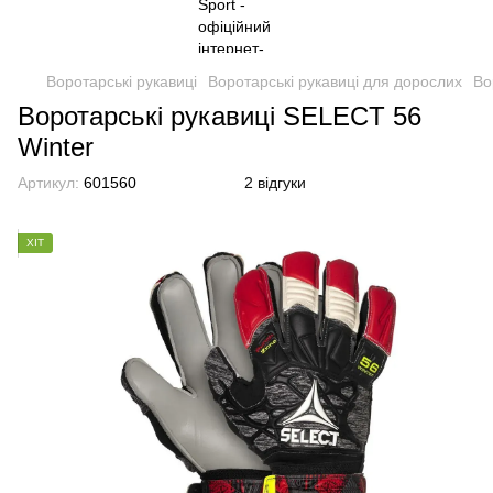
Воротарські рукавиці
Воротарські рукавиці для дорослих
Во
Воротарські рукавиці SELECT 56
Winter
Артикул:
601560
2 відгуки
ХІТ