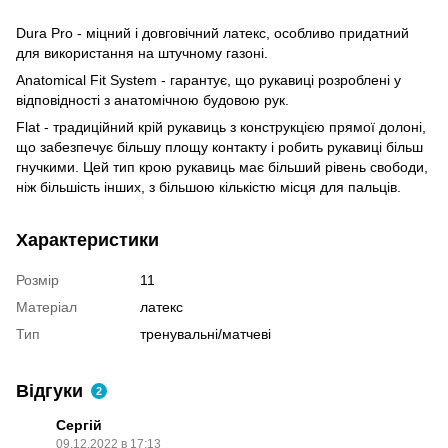
Dura Pro - міцний і довговічний латекс, особливо придатний
для використання на штучному газоні.
Anatomical Fit System - гарантує, що рукавиці розроблені у
відповідності з анатомічною будовою рук.
Flat - традиційний крій рукавиць з конструкцією прямої долоні,
що забезпечує більшу площу контакту і робить рукавиці більш
гнучкими. Цей тип крою рукавиць має більший рівень свободи,
ніж більшість інших, з більшою кількістю місця для пальців.
Характеристики
Розмір
11
Матеріал
латекс
Тип
тренувальні/матчеві
Відгуки
2
Сергій
09.12.2022 в 17:13