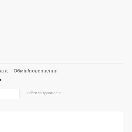
ата
Обмін/повернення
р
Увійти за допомогою