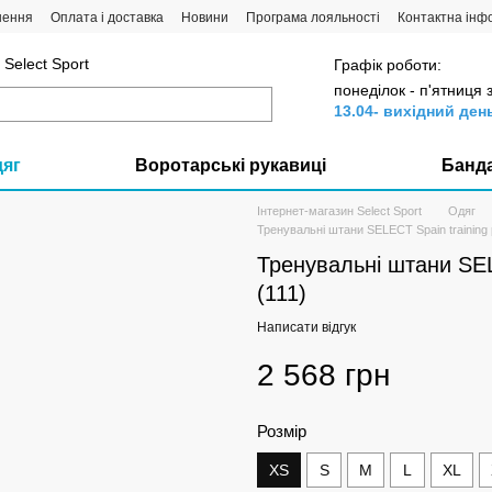
нення
Оплата і доставка
Новини
Програма лояльності
Контактна інф
Select Sport
Графік роботи:
понеділок - п'ятниця 
13.04- вихідний ден
дяг
Воротарські рукавиці
Банд
Інтернет-магазин Select Sport
Одяг
Тренувальні штани SELECT Spain training pa
Тренувальні штани SELE
(111)
Написати відгук
2 568 грн
Розмір
XS
S
M
L
XL