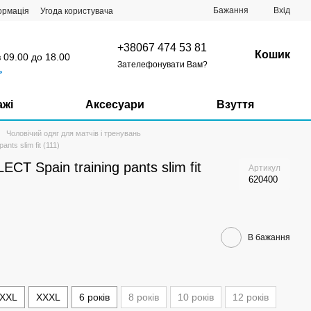
Бажання
Вхід
ормація
Угода користувача
+38067 474 53 81
Кошик
з 09.00 до 18.00
Зателефонувати Вам?
ь
ажі
Аксесуари
Взуття
Чоловічий одяг для матчів і тренувань
nts slim fit (111)
CT Spain training pants slim fit
Артикул
620400
В бажання
XXL
XXXL
6 років
8 років
10 років
12 років