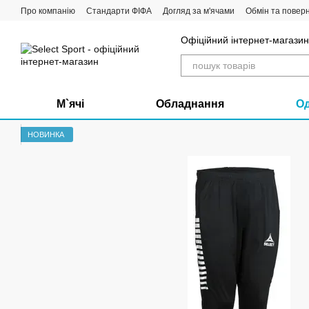
Перейти до основного контенту
Про компанію
Стандарти ФІФА
Догляд за м'ячами
Обмін та повер
Офіційний інтернет-магазин 
М`ячі
Обладнання
О
НОВИНКА