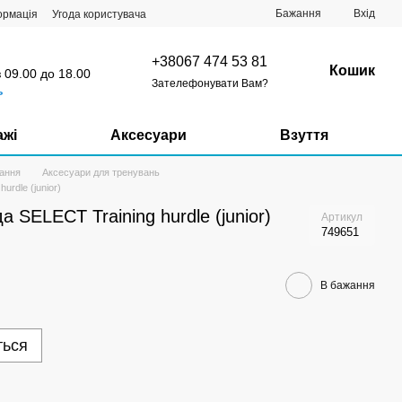
Бажання
Вхід
ормація
Угода користувача
+38067 474 53 81
Кошик
з 09.00 до 18.00
Зателефонувати Вам?
ь
ажі
Аксесуари
Взуття
ання
Аксесуари для тренувань
rdle (junior)
 SELECT Training hurdle (junior)
Артикул
749651
В бажання
ться