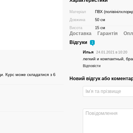
Характеристики
Матеріал
ПВХ (полівінілхлори
Довжина
50 см
Висота
15 см
Доставка
Гарантія
Опл
Відгуки
1
Илья
24.01.2021 в 10:20
легкий и компактный, бра
Відповісти
ди. Курс може складатися з 6
Новий відгук або комента