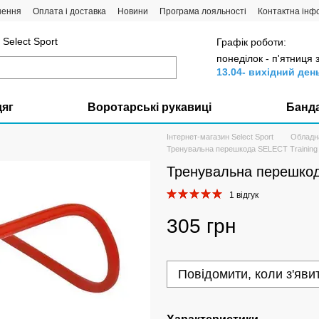
нення
Оплата і доставка
Новини
Програма лояльності
Контактна інф
Select Sport
Графік роботи:
понеділок - п'ятниця 
13.04- вихідний ден
дяг
Воротарські рукавиці
Банд
Інтернет-магазин Select Sport
Обладн
Тренувальна перешкода SELECT Training hu
Тренувальна перешкода
1 відгук
305 грн
Повідомити, коли з'яви