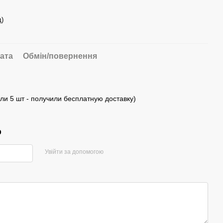
д)
ата
Обмін/повернення
ли 5 шт - получили бесплатную доставку)
р
Увійти за допомогою