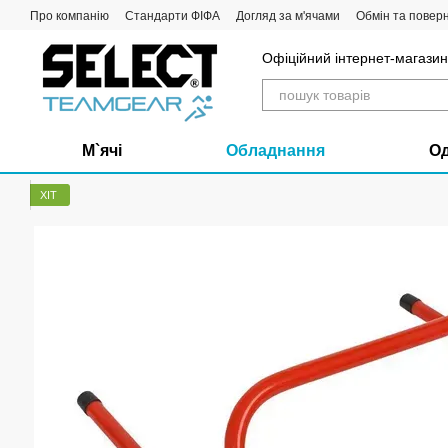
Перейти до основного контенту
Про компанію
Стандарти ФІФА
Догляд за м'ячами
Обмін та повер
Офіційний інтернет-магазин 
М`ячі
Обладнання
О
ХІТ