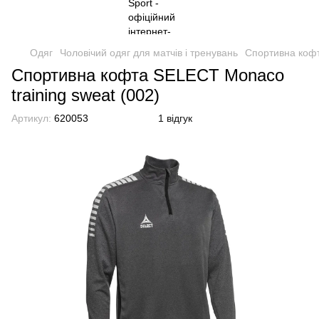
Одяг
Чоловічий одяг для матчів і тренувань
Спортивна кофт
Спортивна кофта SELECT Monaco
training sweat (002)
Артикул:
620053
1 відгук