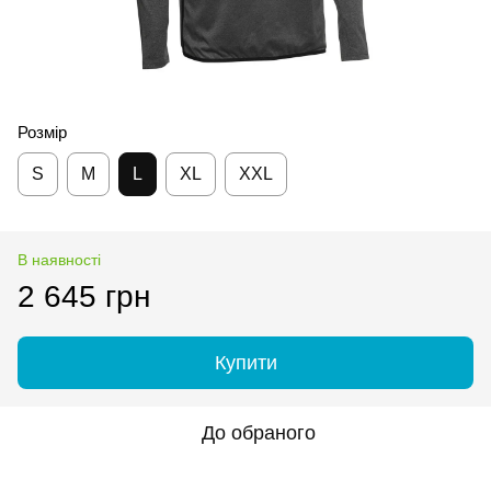
Розмір
S
M
L
XL
XXL
В наявності
2 645 грн
Купити
До обраного