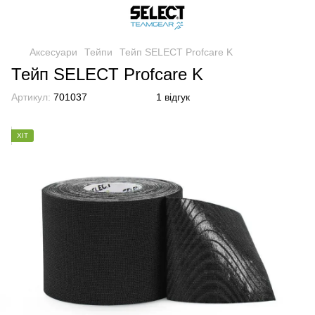
Аксесуари
Тейпи
Тейп SELECT Profcare K
Тейп SELECT Profcare K
Артикул:
701037
1 відгук
ХІТ