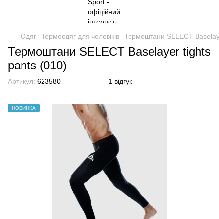
Одяг
Термоодяг для чоловіків
Термоштани SELECT Baselayer
Термоштани SELECT Baselayer tights
pants (010)
Артикул:
623580
1 відгук
НОВИНКА