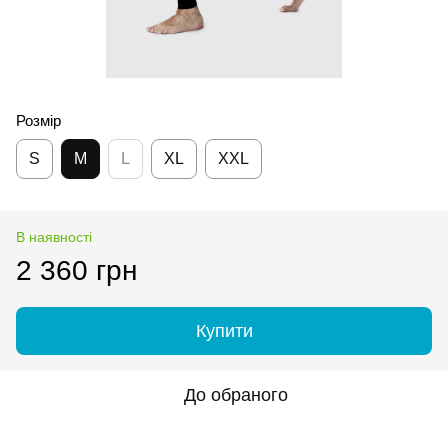
Розмір
S
M
L
XL
XXL
В наявності
2 360 грн
Купити
До обраного