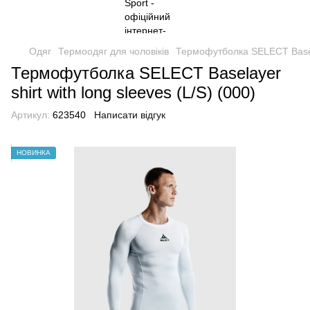
Одяг
Термоодяг для чоловіків
Термофутболка SELECT Baselay
Термофутболка SELECT Baselayer
shirt with long sleeves (L/S) (000)
Артикул:
623540
Написати відгук
НОВИНКА