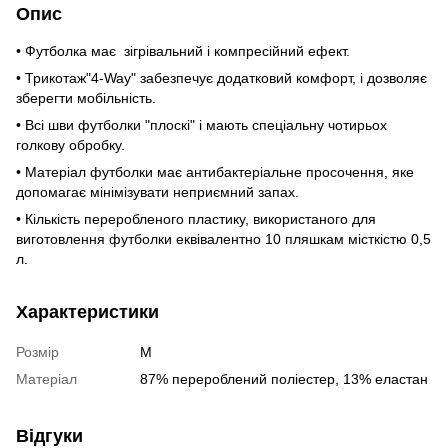
Опис
• Футболка має зігрівальний і компресійний ефект.
• Трикотаж"4-Way" забезпечує додатковий комфорт, і дозволяє
зберегти мобільність.
• Всі шви футболки "плоскі" і мають спеціальну чотирьох
голкову обробку.
• Матеріал футболки має антибактеріальне просочення, яке
допомагає мінімізувати неприємний запах.
• Кількість переробленого пластику, використаного для
виготовлення футболки еквівалентно 10 пляшкам місткістю 0,5
л.
Характеристики
Розмір
M
Матеріал
87% перероблений поліестер, 13% еластан
Відгуки