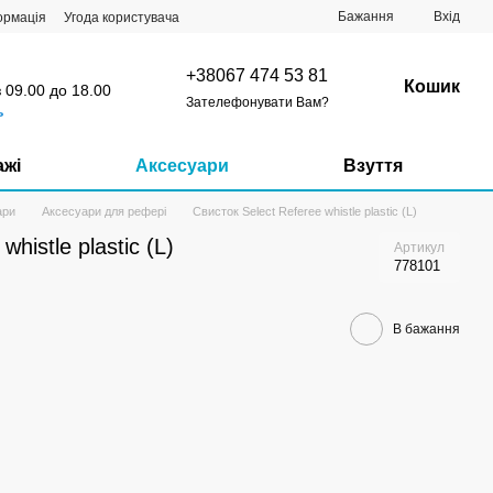
Бажання
Вхід
ормація
Угода користувача
+38067 474 53 81
Кошик
з 09.00 до 18.00
Зателефонувати Вам?
ь
ажі
Аксесуари
Взуття
ари
Аксесуари для рефері
Свисток Select Referee whistle plastic (L)
histle plastic (L)
Артикул
778101
В бажання