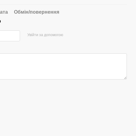
ата
Обмін/повернення
р
Увійти за допомогою