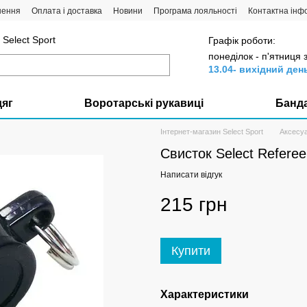
нення
Оплата і доставка
Новини
Програма лояльності
Контактна інф
Select Sport
Графік роботи:
понеділок - п'ятниця 
13.04- вихідний ден
дяг
Воротарські рукавиці
Банд
Інтернет-магазин Select Sport
Аксесу
Свисток Select Referee w
Написати відгук
215 грн
Купити
Характеристики