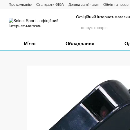
Перейти до основного контенту
Про компанію
Стандарти ФІФА
Догляд за м'ячами
Обмін та повер
Офіційний інтернет-магазин 
М`ячі
Обладнання
О