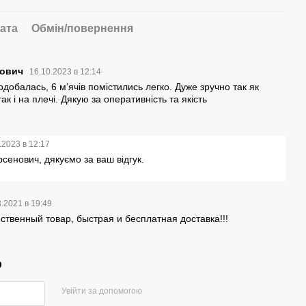
ата
Обмін/повернення
нович
16.10.2023 в 12:14
одобалась, 6 мʼячів помістились легко. Дуже зручно так як
ак і на плечі. Дякую за оперативність та якість
.2023 в 12:17
сенович, дякуємо за ваш відгук.
3.2021 в 19:49
ственный товар, быстрая и бесплатная доставка!!!
р
Увійти за допомогою