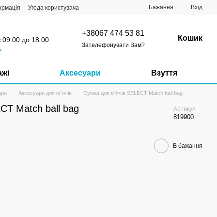
Бажання
Вхід
ормація
Угода користувача
+38067 474 53 81
Кошик
з 09.00 до 18.00
Зателефонувати Вам?
ь
ажі
Аксесуари
Взуття
ари
Аксесуари для м`ячів
Сумка для м'ячів SELECT Match ball bag
CT Match ball bag
Артикул
819900
В бажання