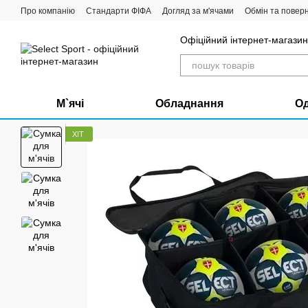
Перейти до основного контенту
Про компанію
Стандарти ФІФА
Догляд за м'ячами
Обмін та повер
Офіційний інтернет-магазин 
М`ячі
Обладнання
О
ХІТ