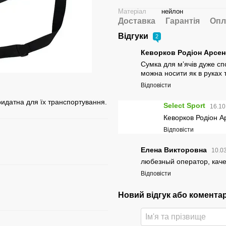
Матеріал
нейлон
Доставка
Гарантія
Опл
Відгуки
2
Кеворков Родіон Арсе
Сумка для мʼячів дуже сп
можна носити як в руках т
Відповісти
ридатна для їх транспортування.
Select Sport
16.10
Кеворков Родіон Ар
Відповісти
Елена Викторовна
10.0
любезный оператор, каче
Відповісти
Новий відгук або комента