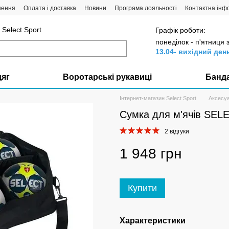
нення
Оплата і доставка
Новини
Програма лояльності
Контактна інф
Select Sport
Графік роботи:
понеділок - п'ятниця 
13.04- вихідний ден
дяг
Воротарські рукавиці
Банд
Інтернет-магазин Select Sport
Аксесу
Сумка для м'ячів SELE
2 відгуки
1 948 грн
Купити
Характеристики