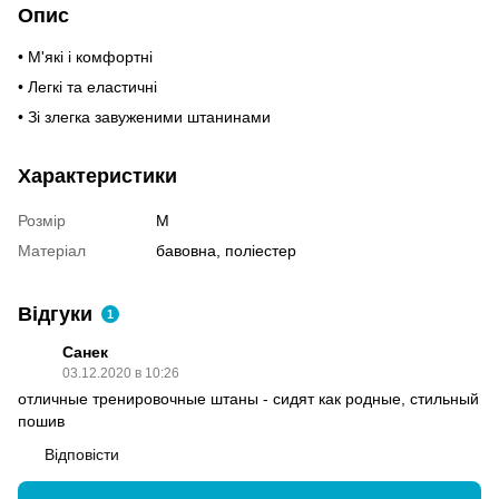
Опис
• М'які і комфортні
• Легкі та еластичні
• Зі злегка завуженими штанинами
Характеристики
Розмір
M
Матеріал
бавовна, поліестер
Відгуки
1
Санек
03.12.2020 в 10:26
отличные тренировочные штаны - сидят как родные, стильный
пошив
Відповісти