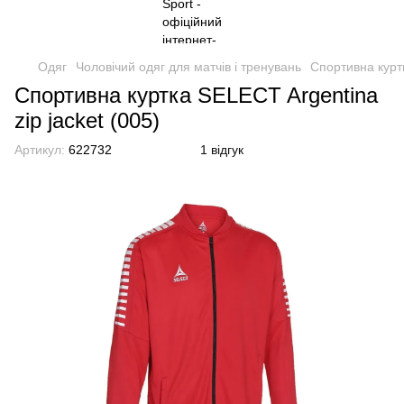
Одяг
Чоловічий одяг для матчів і тренувань
Спортивна куртк
Спортивна куртка SELECT Argentina
zip jacket (005)
Артикул:
622732
1 відгук