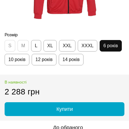
Розмір
S
M
L
XL
XXL
XXXL
6 років
10 років
12 років
14 років
В наявності
2 288 грн
Купити
До обраного