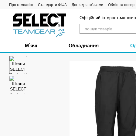
Перейти до основного контенту
Про компанію
Стандарти ФІФА
Догляд за м'ячами
Обмін та повер
Офіційний інтернет-магазин 
М`ячі
Обладнання
О