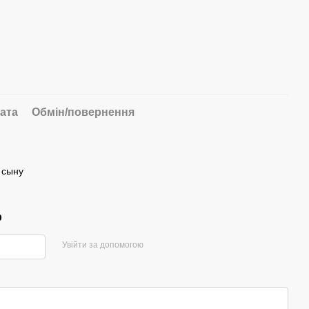
ата
Обмін/повернення
 сыну
р
Увійти за допомогою