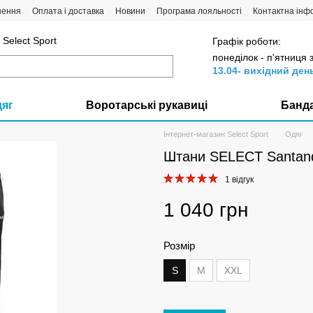
нення
Оплата і доставка
Новини
Програма лояльності
Контактна інф
Select Sport
Графік роботи:
понеділок - п'ятниця 
13.04- вихідний ден
дяг
Воротарські рукавиці
Банд
Інтернет-магазин Select Sport
Одяг
Штани SELECT Santande
1 відгук
1 040 грн
Розмір
S
M
XXL