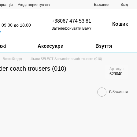
Бажання
Вхід
ормація
Угода користувача
+38067 474 53 81
Кошик
з 09.00 до 18.00
Зателефонувати Вам?
ь
ажі
Аксесуари
Взуття
Верхній одяг
Штани SELECT Santander coach trousers (010)
r coach trousers (010)
Артикул
629040
В бажання