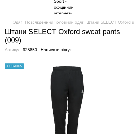
Одяг
Повсякденний чоловічий одяг
Штани SELECT Oxford sw
Штани SELECT Oxford sweat pants
(009)
Артикул:
625850
Написати відгук
НОВИНКА