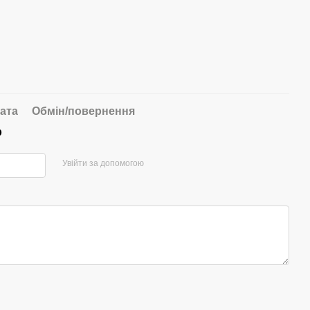
ата
Обмін/повернення
р
Увійти за допомогою