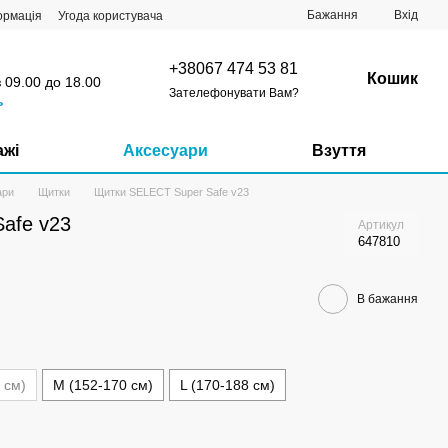
Бажання
Вхід
ормація
Угода користувача
+38067 474 53 81
Кошик
з 09.00 до 18.00
Зателефонувати Вам?
ь
ажі
Аксесуари
Взуття
ари
Щитки
Щитки SELECT Super Safe v23
afe v23
Артикул
647810
В бажання
 см)
M (152-170 см)
L (170-188 см)