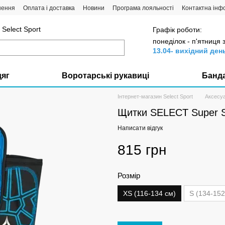
нення
Оплата і доставка
Новини
Програма лояльності
Контактна інф
Select Sport
Графік роботи:
понеділок - п'ятниця 
13.04- вихідний ден
дяг
Воротарські рукавиці
Банд
Інтернет-магазин Select Sport
Аксесу
Щитки SELECT Super S
Написати відгук
815 грн
Розмір
XS (116-134 см)
S (134-152