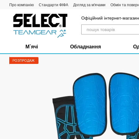
Перейти до основного контенту
Про компанію
Стандарти ФІФА
Догляд за м'ячами
Обмін та повер
Офіційний інтернет-магазин 
М`ячі
Обладнання
О
РОЗПРОДАЖ