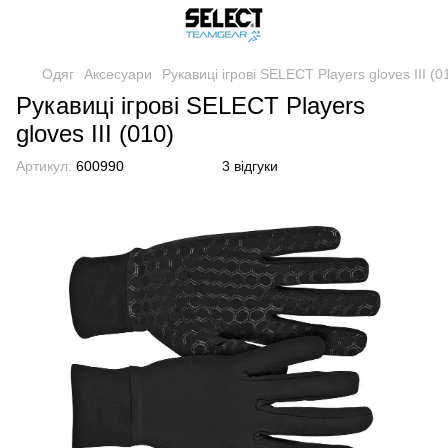
Одяг
Аксесуари
Рукавиці ігрові SELECT Players gloves III (0
Рукавиці ігрові SELECT Players
gloves III (010)
Артикул:
600990
3 відгуки