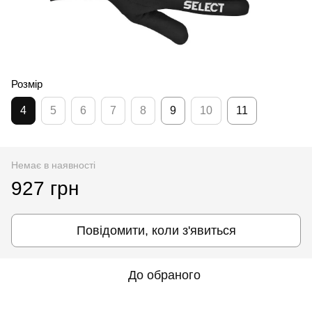
Розмір
4
5
6
7
8
9
10
11
Немає в наявності
927 грн
Повідомити, коли з'явиться
До обраного