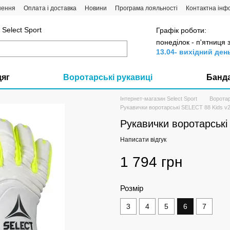
нення
Оплата і доставка
Новини
Програма лояльності
Контактна інф
Select Sport
Графік роботи:
понеділок - п'ятниця 
13.04- вихідний ден
дяг
Воротарські рукавиці
Банд
Інтернет-магазин Select Sport
Воротар
Рукавички воротарські SELECT 88 Kids v2
Рукавички воротарські
Написати відгук
1 794 грн
Розмір
3
4
5
6
7