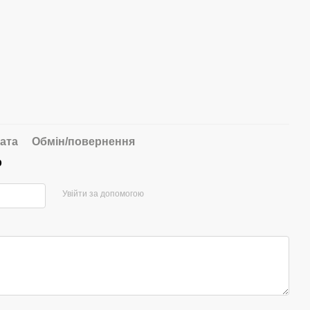
ата
Обмін/повернення
р
Увійти за допомогою