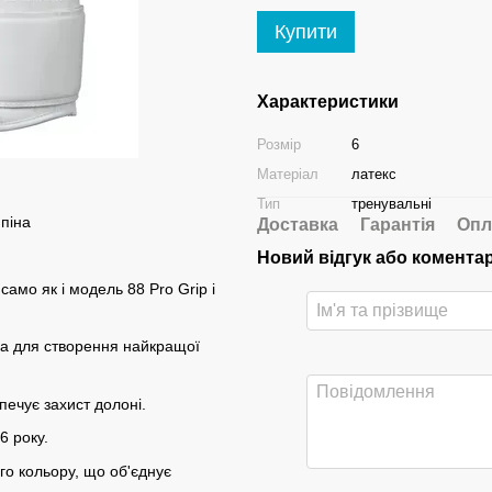
Купити
Характеристики
Розмір
6
Матеріал
латекс
Тип
тренувальні
 піна
Доставка
Гарантія
Опл
Новий відгук або комента
само як і модель 88 Pro Grip і
тка для створення найкращої
печує захист долоні.
6 року.
го кольору, що об'єднує