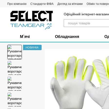
Перейти до основного контенту
Про компанію
Стандарти ФІФА
Догляд за м'ячами
Обмін та повер
Офіційний інтернет-магазин 
М`ячі
Обладнання
О
НОВИНКА