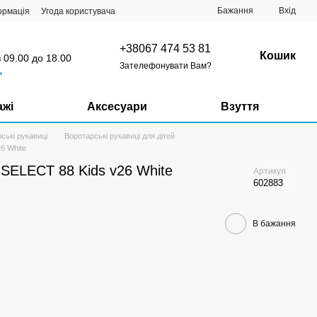
Бажання
Вхід
ормація
Угода користувача
+38067 474 53 81
Кошик
з 09.00 до 18.00
Зателефонувати Вам?
ь
ажі
Аксесуари
Взуття
ські рукавиці
Воротарські рукавиці для дітей
6 White
 SELECT 88 Kids v26 White
Артикул
602883
В бажання