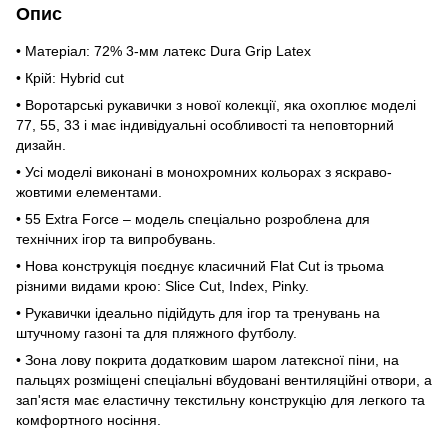
Опис
• Матеріал: 72% 3-мм латекс Dura Grip Latex
• Крій: Hybrid cut
• Воротарські рукавички з нової колекції, яка охоплює моделі
77, 55, 33 і має індивідуальні особливості та неповторний
дизайн.
• Усі моделі виконані в монохромних кольорах з яскраво-
жовтими елементами.
• 55 Extra Force – модель спеціально розроблена для
технічних ігор та випробувань.
• Нова конструкція поєднує класичний Flat Cut із трьома
різними видами крою: Slice Сut, Index, Pinky.
• Рукавички ідеально підійдуть для ігор та тренувань на
штучному газоні та для пляжного футболу.
• Зона лову покрита додатковим шаром латексної піни, на
пальцях розміщені спеціальні вбудовані вентиляційні отвори, а
зап'ястя має еластичну текстильну конструкцію для легкого та
комфортного носіння.