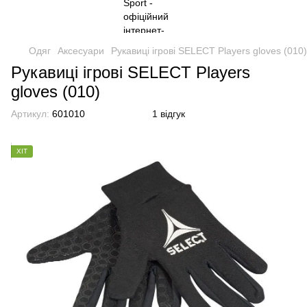
Одяг
Аксесуари
Рукавиці ігрові SELECT Players gloves (010)
Рукавиці ігрові SELECT Players
gloves (010)
Артикул:
601010
1 відгук
ХІТ