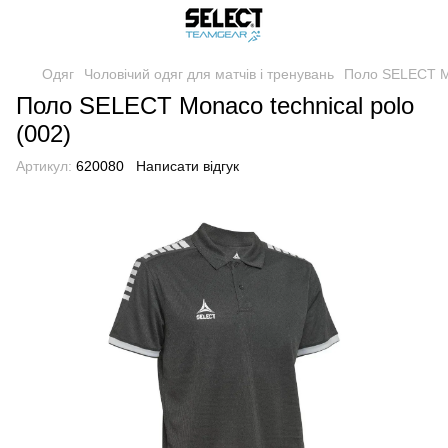
Одяг
Чоловічий одяг для матчів і тренувань
Поло SELECT Mo
Поло SELECT Monaco technical polo
(002)
Артикул:
620080
Написати відгук