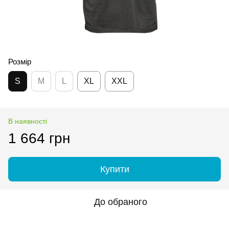
Розмір
S
M
L
XL
XXL
В наявності
1 664 грн
Купити
До обраного