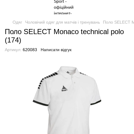
Одяг
Чоловічий одяг для матчів і тренувань
Поло SELECT Mo
Поло SELECT Monaco technical polo
(174)
Артикул:
620083
Написати відгук