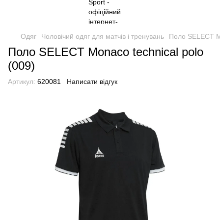
Одяг
Чоловічий одяг для матчів і тренувань
Поло SELECT Mo
Поло SELECT Monaco technical polo
(009)
Артикул:
620081
Написати відгук