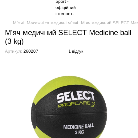
М`ячі
Масажні та медичні м`ячі
М'яч медичний SELECT Medic
М'яч медичний SELECT Medicine ball
(3 kg)
Артикул:
260207
1 відгук