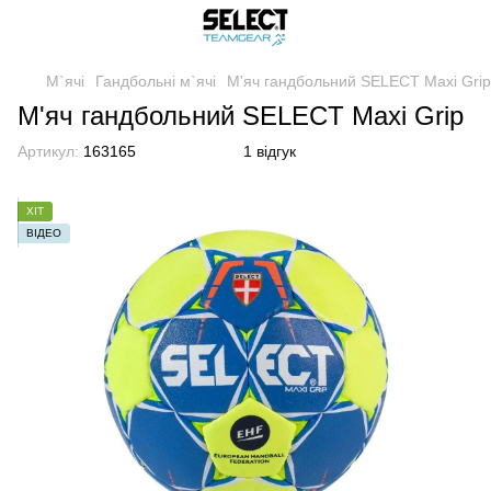
М`ячі
Гандбольні м`ячі
М'яч гандбольний SELECT Maxi Grip
М'яч гандбольний SELECT Maxi Grip
Артикул:
163165
1 відгук
ХІТ
ВІДЕО