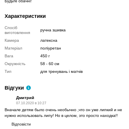
Будьте обачні!
Характеристики
Спосіб
ручна зшивка
виготовлення
Камера
латексна
Матеріал
поліуретан
Вага
450 г
Окружність
58 - 60 см
Тип
для тренувань і матчів
Відгуки
1
Дмитрий
07.10.2020 в 10:27
Вначале детям было очень необычно ,что он уже липкий и не
нужно использовать липу! Но в целом, это просто находка!!
Відповісти