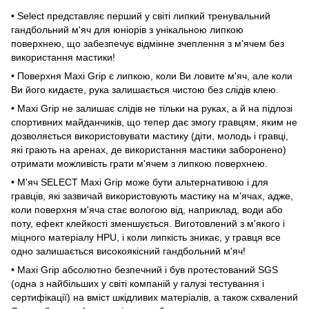
• Select представляє перший у світі липкий тренувальний
гандбольний м'яч для юніорів з унікальною липкою
поверхнею, що забезпечує відмінне зчеплення з м'ячем без
використання мастики!
• Поверхня Maxi Grip є липкою, коли Ви ловите м'яч, але коли
Ви його кидаєте, рука залишається чистою без слідів клею.
• Maxi Grip не залишає слідів не тільки на руках, а й на підлозі
спортивних майданчиків, що тепер дає змогу гравцям, яким не
дозволяється використовувати мастику (діти, молодь і гравці,
які грають на аренах, де використання мастики заборонено)
отримати можливість грати м'ячем з липкою поверхнею.
• М'яч SELECT Maxi Grip може бути альтернативою і для
гравців, які зазвичай використовують мастику на м’ячах, адже,
коли поверхня м'яча стає вологою від, наприклад, води або
поту, ефект клейкості зменшується. Виготовлений з м'якого і
міцного матеріалу HPU, і коли липкість зникає, у гравця все
одно залишається високоякісний гандбольний м'яч!
• Maxi Grip абсолютно безпечний і був протестований SGS
(одна з найбільших у світі компаній у галузі тестування і
сертифікації) на вміст шкідливих матеріалів, а також схвалений