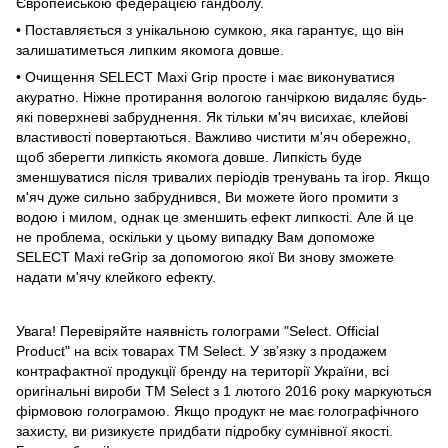
Європейською федерацією гандболу.
• Поставляється з унікальною сумкою, яка гарантує, що він
залишатиметься липким якомога довше.
• Очищення SELECT Maxi Grip просте і має виконуватися
акуратно. Ніжне протирання вологою ганчіркою видаляє будь-
які поверхневі забруднення. Як тільки м'яч висихає, клейові
властивості повертаються. Важливо чистити м'яч обережно,
щоб зберегти липкість якомога довше. Липкість буде
зменшуватися після тривалих періодів тренувань та ігор. Якщо
м'яч дуже сильно забруднився, Ви можете його промити з
водою і милом, однак це зменшить ефект липкості. Але й це
не проблема, оскільки у цьому випадку Вам допоможе
SELECT Maxi reGrip за допомогою якої Ви знову зможете
надати м'ячу клейкого ефекту.
Увага! Перевіряйте наявність голограми "Select. Official
Product" на всіх товарах TM Select. У зв’язку з продажем
контрафактної продукції бренду на території України, всі
оригінальні вироби TM Select з 1 лютого 2016 року маркуються
фірмовою голограмою. Якщо продукт не має голографічного
захисту, ви ризикуєте придбати підробку сумнівної якості.