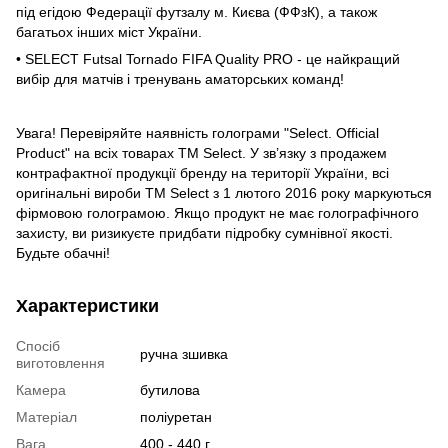
під егідою Федерації футзалу м. Києва (ФФзК), а також
багатьох інших міст України.
• SELECT Futsal Tornado FIFA Quality PRO - це найкращий
вибір для матчів і тренувань аматорських команд!
Увага! Перевіряйте наявність голограми "Select. Official
Product" на всіх товарах TM Select. У зв’язку з продажем
контрафактної продукції бренду на території України, всі
оригінальні вироби TM Select з 1 лютого 2016 року маркуються
фірмовою голограмою. Якщо продукт не має голографічного
захисту, ви ризикуєте придбати підробку сумнівної якості.
Будьте обачні!
Характеристики
Спосіб
ручна зшивка
виготовлення
Камера
бутилова
Матеріал
поліуретан
Вага
400 - 440 г