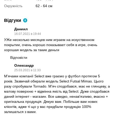
Окружність
62 - 64 см
Відгуки
8
Даниил
16.07.2021 в 19:44
УЖе несколько месяцев ним играем на искуственном
покрытии, очень хорошо показывает себя в игре, очень
хорошая модель за такие деньги
Відповісти
Олександр
25.03.2021 в 11:33
М'ячами компанії Select вже граємо у футбол протягом 5
років. Зазвичай обирали модель Select Futsal Mimas. Цього
разу спробували Tornado. М'яч сподобався, має не глянцеву, а
матову поверхню + відмінна якість від Select. Дуже сподобався
даний інтернет - магазин. Все швидко, ненав'язливо, вчасно +
оригінальна продукція. Дякую вам. Побільше вам нових
клієнтів, адже ті що у вас придбали продукцію 100%
залишаться з вами.