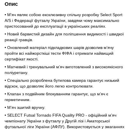
Опис
• М'яч являє собою ексклюзивну спільну розробку Select Sport
A/S і Федерації футзалу України, завдяки чому максимально
пристосований до експлуатації в українських реаліях.
• Новий барвистий дизайн для поліпшення видимості і швидкої
реакції гравців.
• Оновлений матеріал підкладкових шарів дозволив м’ячу
пройти всі найжорсткіші тести ФІФА і отримати найвищий
сертифікат якості.
• Матчевий і тренувальний м’яч виготовлений з високоякісного
поліуретану.
• Спеціально розроблена бутилова камера гарантує низький
відскок, що дозволяє його легко контролювати.
• Клапан з подвійним блокуванням гарантує, що м’яч є
герметичним.
• М’яч зшитий вручну.
• SELECT Futsal Tornado FIFA Quality PRO - офіційний м’яч
чемпіонату України з футзалу у Другій лізі і Аматорської
футзальної ліги України (АФЛУ). Використовується у змаганнях