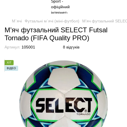
М`ячі
Футзальні м`ячі (міні-футбол)
М’яч футзальний SELECT
М’яч футзальний SELECT Futsal
Tornado (FIFA Quality PRO)
Артикул:
105001
8 відгуків
ХІТ
ВІДЕО