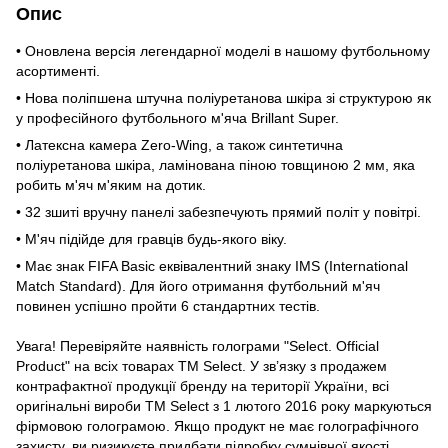
Опис
• Оновлена версія легендарної моделі в нашому футбольному
асортименті.
• Нова поліпшена штучна поліуретанова шкіра зі структурою як
у професійного футбольного м'яча Brillant Super.
• Латексна камера Zero-Wing, а також синтетична
поліуретанова шкіра, ламінована піною товщиною 2 мм, яка
робить м'яч м'яким на дотик.
• 32 зшиті вручну панелі забезпечують прямий політ у повітрі.
• М'яч підійде для гравців будь-якого віку.
• Має знак FIFA Basic еквівалентний знаку IMS (International
Match Standard). Для його отримання футбольний м'яч
повинен успішно пройти 6 стандартних тестів.
Увага! Перевіряйте наявність голограми "Select. Official
Product" на всіх товарах TM Select. У зв’язку з продажем
контрафактної продукції бренду на території України, всі
оригінальні вироби TM Select з 1 лютого 2016 року маркуються
фірмовою голограмою. Якщо продукт не має голографічного
захисту, ви ризикуєте придбати підробку сумнівної якості.