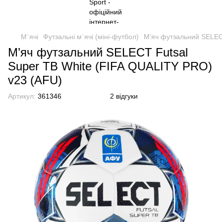
М`ячі
Футзальні м`ячі (міні-футбол)
М’яч футзальний SELEC
М’яч футзальний SELECT Futsal
Super TB White (FIFA QUALITY PRO)
v23 (AFU)
Артикул:
361346
2 відгуки