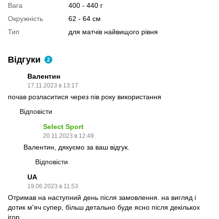
Вага
400 - 440 г
Окружність
62 - 64 см
Тип
для матчів найвищого рівня
Відгуки
2
Валентин
17.11.2023 в 13:17
почав розласитися через пів року використання
Відповісти
Select Sport
20.11.2023 в 12:49
Валентин, дякуємо за ваш відгук.
Відповісти
UA
19.06.2023 в 11:53
Отримав на наступний день після замовлення. на вигляд і
дотик м'яч супер, більш детально буде ясно після декількох
ігор.