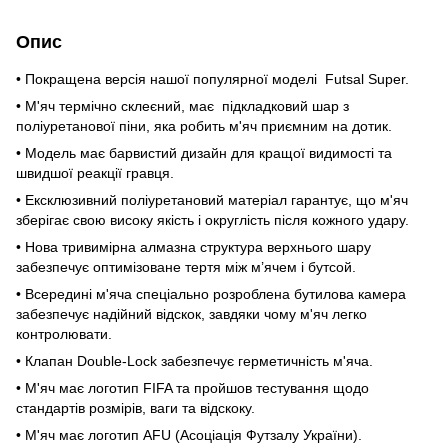
Опис
• Покращена версія нашої популярної моделі Futsal Super.
• М'яч термічно склеєний, має підкладковий шар з
поліуретанової піни, яка робить м'яч приємним на дотик.
• Модель має барвистий дизайн для кращої видимості та
швидшої реакції гравця.
• Ексклюзивний поліуретановий матеріал гарантує, що м'яч
зберігає свою високу якість і округлість після кожного удару.
• Нова тривимірна алмазна структура верхнього шару
забезпечує оптимізоване тертя між м’ячем і бутсой.
• Всередині м'яча спеціально розроблена бутилова камера
забезпечує надійний відскок, завдяки чому м'яч легко
контролювати.
• Клапан Double-Lock забезпечує герметичність м'яча.
• М'яч має логотип FIFA та пройшов тестування щодо
стандартів розмірів, ваги та відскоку.
• М'яч має логотип AFU (Асоціація Футзалу України).