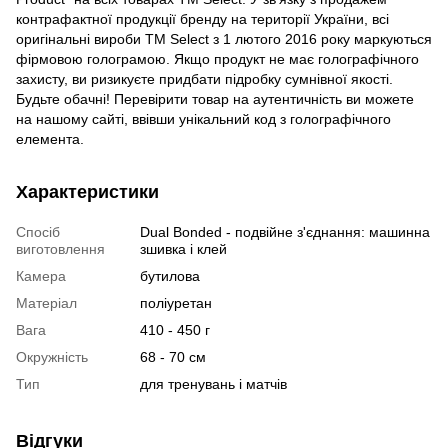
контрафактної продукції бренду на території України, всі
оригінальні вироби TM Select з 1 лютого 2016 року маркуються
фірмовою голограмою. Якщо продукт не має голографічного
захисту, ви ризикуєте придбати підробку сумнівної якості.
Будьте обачні! Перевірити товар на аутентичність ви можете
на нашому сайті, ввівши унікальний код з голографічного
елемента.
Характеристики
Спосіб
Dual Bonded - подвійне з'єднання: машинна
виготовлення
зшивка і клей
Камера
бутилова
Матеріал
поліуретан
Вага
410 - 450 г
Окружність
68 - 70 см
Тип
для тренувань і матчів
Відгуки