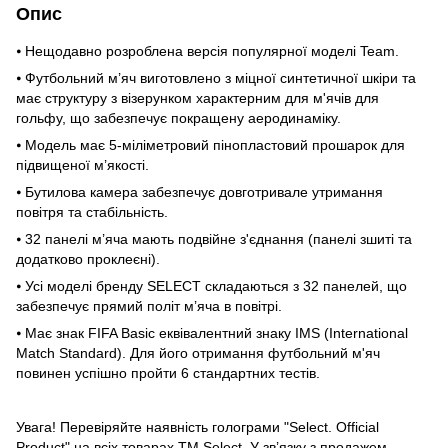
Опис
⦁ Нещодавно розроблена версія популярної моделі Team.
⦁ Футбольний м’яч виготовлено з міцної синтетичної шкіри та
має структуру з візерунком характерним для м'ячів для
гольфу, що забезпечує покращену аеродинаміку.
⦁ Модель має 5-міліметровий пінопластовий прошарок для
підвищеної м’якості.
⦁ Бутилова камера забезпечує довготривале утримання
повітря та стабільність.
⦁ 32 панелі м’яча мають подвійне з'єднання (панелі зшиті та
додатково проклеєні).
⦁ Усі моделі бренду SELECT складаються з 32 панелей, що
забезпечує прямий політ м’яча в повітрі.
⦁ Має знак FIFA Basic еквівалентний знаку IMS (International
Match Standard). Для його отримання футбольний м'яч
повинен успішно пройти 6 стандартних тестів.
Увага! Перевіряйте наявність голограми "Select. Official
Product" на всіх товарах TM Select. У зв’язку з продажем