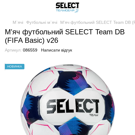
М`ячі
Футбольні м`ячі
М'яч футбольний SELECT Team DB (FI
М'яч футбольний SELECT Team DB
(FIFA Basic) v26
Артикул:
086559
Написати відгук
НОВИНКА