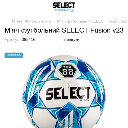
М`ячі
Футбольні м`ячі
М’яч футбольний SELECT Fusion v23
М’яч футбольний SELECT Fusion v23
Артикул:
385416
3 відгуки
НОВИНКА