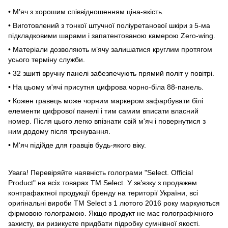
• М’яч з хорошим співвідношенням ціна-якість.
• Виготовлений з тонкої штучної поліуретанової шкіри з 5-ма
підкладковими шарами і запатентованою камерою Zero-wing.
• Матеріали дозволяють м’ячу залишатися круглим протягом
усього терміну служби.
• 32 зшиті вручну панелі забезпечують прямий політ у повітрі.
• На цьому м'ячі присутня цифрова чорно-біла 88-панель.
• Кожен гравець може чорним маркером зафарбувати білі
елементи цифрової панелі і тим самим вписати власний
номер. Після цього легко впізнати свій м'яч і повернутися з
ним додому після тренування.
• М'яч підійде для гравців будь-якого віку.
Увага! Перевіряйте наявність голограми "Select. Official
Product" на всіх товарах TM Select. У зв’язку з продажем
контрафактної продукції бренду на території України, всі
оригінальні вироби TM Select з 1 лютого 2016 року маркуються
фірмовою голограмою. Якщо продукт не має голографічного
захисту, ви ризикуєте придбати підробку сумнівної якості.