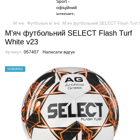
М`ячі
Футбольні м`ячі
М’яч футбольний SELECT Flash Turf 
М’яч футбольний SELECT Flash Turf
White v23
Артикул:
057407
Написати відгук
НОВИНКА