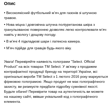
Опис
• Високоякісний футбольний м'яч для газонів зі штучною
травою.
• Нова міцна і довговічна штучна поліуретанова шкіра з
гранульованою поверхнею дозволяє легко контролювати м’яч
навіть у вологу і дощову погоду.
• В м'ячі 4 підкладкові шари і латексна камера.
• М'яч підійде для гравців будь-якого віку.
Увага! Перевіряйте наявність голограми "Select. Official
Product" на всіх товарах TM Select. У зв’язку з продажем
контрафактної продукції бренду на території України, всі
оригінальні вироби TM Select з 1 лютого 2016 року маркуються
фірмовою голограмою. Якщо продукт не має голографічного
захисту, ви ризикуєте придбати підробку сумнівної якості.
Будьте обачні! Перевірити товар на аутентичність ви можете
на нашому сайті, ввівши унікальний код з голографічного
елемента.