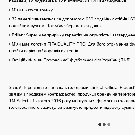
панелей, які поділені на 12 п'ятикутників і 20 шестикутників.
• М'яч шиється вручну.
• 32 панелі зшиваються за допомогою 630 подвійних стібків і 60 
подвійним вузлом. Так м’яч зберігається довше.
• Brillant Super має трирічну гарантію на округлість і затвердж
• М'яч має логотип FIFA QUALITY PRO. Для його отримання фу
пройти серію найжорсткіших тестів.
• Офіційний м'яч Професійної футбольної ліги України (ПФЛ).
Увага! Перевіряйте наявність голограми "Select. Official Product
зв’язку з продажем контрафактної продукції бренду на території
TM Select з 1 лютого 2016 року маркуються фірмовою гологра
голографічного захисту, ви ризикуєте придбати підробку сумнівн