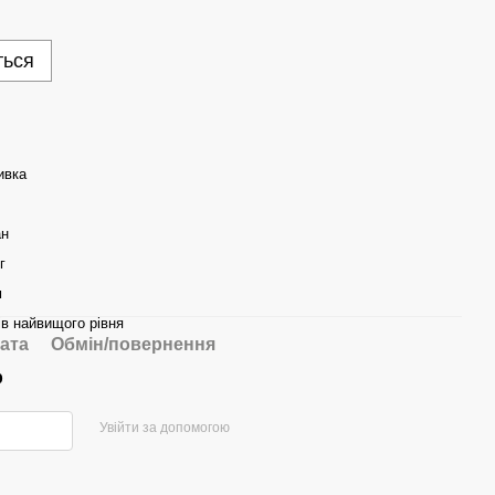
ться
ивка
ан
г
м
ів найвищого рівня
ата
Обмін/повернення
р
Увійти за допомогою