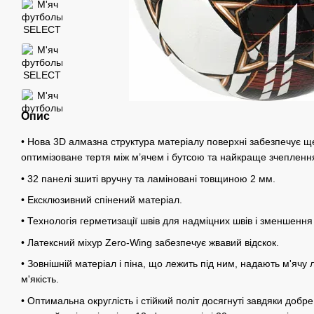
Опис
• Нова 3D алмазна структура матеріалу поверхні забезпечує ще
оптимізоване тертя між м’ячем і бутсою та найкраще зчеплення
• 32 панелі зшиті вручну та ламіновані товщиною 2 мм.
• Ексклюзивний спінений матеріал.
• Технологія герметизації швів для надміцних швів і зменшенн
• Латексний міхур Zero-Wing забезпечує жвавий відскок.
• Зовнішній матеріал і піна, що лежить під ним, надають м'ячу 
м'якість.
• Оптимальна округлість і стійкий політ досягнуті завдяки добре 