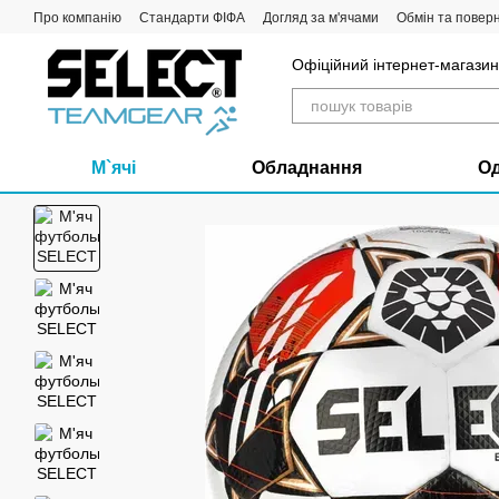
Перейти до основного контенту
Про компанію
Стандарти ФІФА
Догляд за м'ячами
Обмін та повер
Офіційний інтернет-магазин 
М`ячі
Обладнання
О