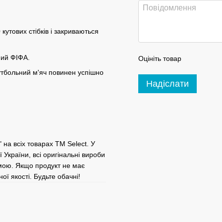
кутових стібків і закриваються
ений ФІФА.
Оцініть товар
тбольний м'яч повинен успішно
Надіслати
" на всіх товарах TM Select. У
 України, всі оригінальні вироби
мою. Якщо продукт не має
ої якості. Будьте обачні!