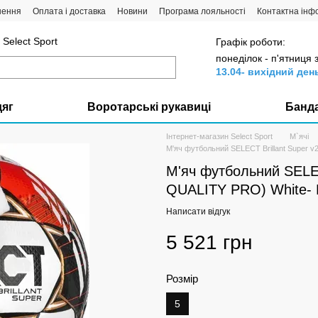
нення
Оплата і доставка
Новини
Програма лояльності
Контактна інф
Select Sport
Графік роботи:
понеділок - п'ятниця 
13.04- вихідний ден
дяг
Воротарські рукавиці
Банд
Інтернет-магазин Select Sport
М`ячі
М'яч футбольний SELECT Brillant Super v
М'яч футбольний SELEC
QUALITY PRO) White- 
Написати відгук
5 521 грн
Розмір
5