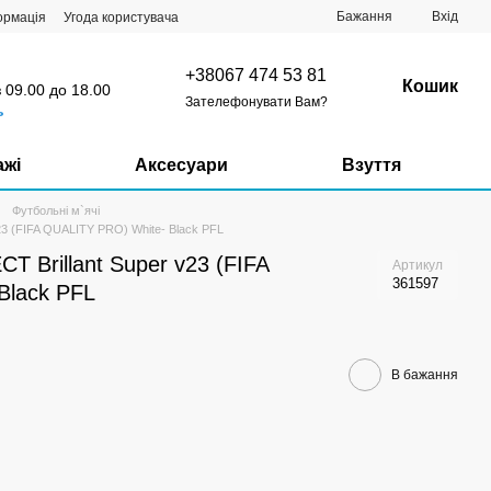
Бажання
Вхід
ормація
Угода користувача
+38067 474 53 81
Кошик
з 09.00 до 18.00
Зателефонувати Вам?
ь
ажі
Аксесуари
Взуття
Футбольні м`ячі
23 (FIFA QUALITY PRO) White- Black PFL
T Brillant Super v23 (FIFA
Артикул
361597
Black PFL
В бажання