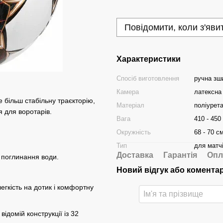
Повідомити, коли з'яви
Характеристики
Спосіб виготовлення
ручна зш
Камера
латексна
 більш стабільну траєкторію,
Матеріал
поліурет
 для воротарів.
Вага
410 - 450 
Окружність
68 - 70 с
Тип
для матч
Доставка
Гарантія
Опл
я поглинання води.
Новий відгук або комента
легкість на дотик і комфортну
відомій конструкції із 32