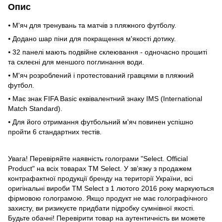
Опис
⦁ М'яч для тренувань та матчів з пляжного футболу.
⦁ Додано шар піни для покращення м'якості дотику.
⦁ 32 панелі мають подвійне склеювання - одночасно прошиті
та склеєні для меншого поглинання води.
⦁ М'яч розроблений і протестований гравцями в пляжний
футбол.
⦁ Має знак FIFA Basic еквівалентний знаку IMS (International
Match Standard).
⦁ Для його отримання футбольний м'яч повинен успішно
пройти 6 стандартних тестів.
Увага! Перевіряйте наявність голограми "Select. Official
Product" на всіх товарах TM Select. У зв’язку з продажем
контрафактної продукції бренду на території України, всі
оригінальні вироби TM Select з 1 лютого 2016 року маркуються
фірмовою голограмою. Якщо продукт не має голографічного
захисту, ви ризикуєте придбати підробку сумнівної якості.
Будьте обачні! Перевірити товар на аутентичність ви можете