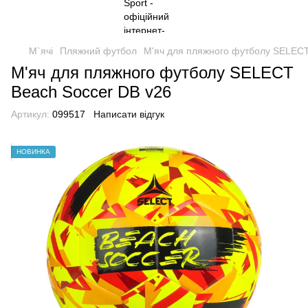
М`ячі
Пляжний футбол
М'яч для пляжного футболу SELECT
М'яч для пляжного футболу SELECT
Beach Soccer DB v26
Артикул:
099517
Написати відгук
НОВИНКА