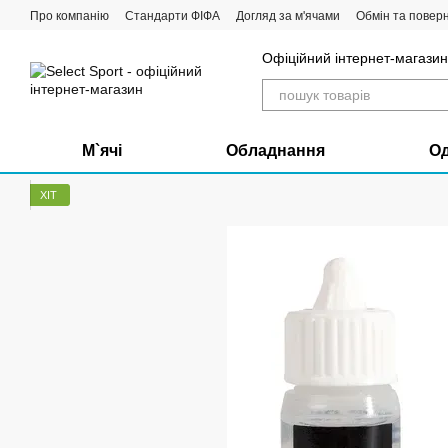
Перейти до основного контенту
Про компанію
Стандарти ФІФА
Догляд за м'ячами
Обмін та повер
Офіційний інтернет-магазин 
М`ячі
Обладнання
О
ХІТ