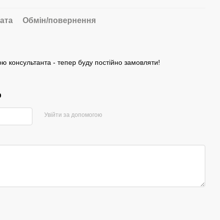
ата
Обмін/повернення
ою консультанта - тепер буду постійно замовляти!
р
Увійти за допомогою