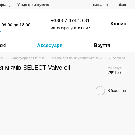
Бажання
Вхід
ормація
Угода користувача
+38067 474 53 81
Кошик
з 09.00 до 18.00
Зателефонувати Вам?
ь
ажі
Аксесуари
Взуття
ари
Аксесуари для м`ячів
Масло для накачування м'ячів SELECT Valve oil
 м'ячів SELECT Valve oil
Артикул
799120
В бажання