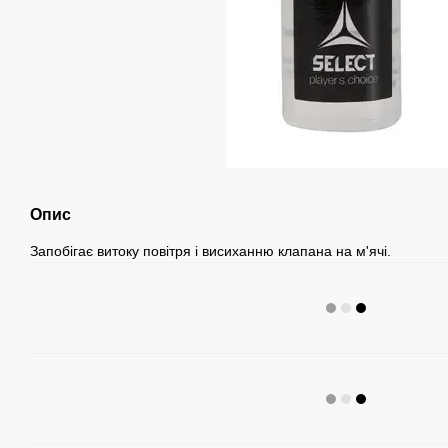
Опис
Запобігає витоку повітря і висиханню клапана на м'ячі.