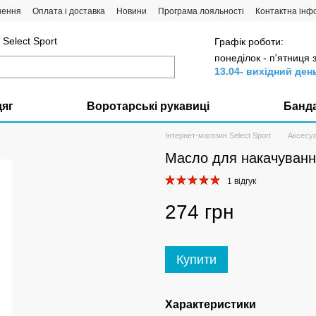
нення
Оплата і доставка
Новини
Програма лояльності
Контактна інф
Select Sport
Графік роботи:
понеділок - п'ятниця 
13.04- вихідний ден
дяг
Воротарські рукавиці
Банд
Інтернет-магазин Select Sport
Аксесу
Масло для накачування
1 відгук
274 грн
Купити
Характеристики