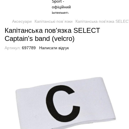
Аксесуари
Капітанські пов`язки
Капітанська пов'язка SELECT
Капітанська пов'язка SELECT
Captain's band (velcro)
Артикул:
697789
Написати відгук