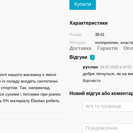
Купити
Характеристики
Розмір
38-41
Матеріал
поліпропілен, еласт
Доставка
Гарантія
Опл
Відгуки
1
руслан
04.07.2020 в 10:55
добре тягнуться, як на м
нті нашого магазину є якісні
о їх складу входять синтетичні
Відповісти
 спортом. Так, наприклад,
Новий відгук або комента
ся сухими і теплими при різних
ть 5% матеріалу Elastan робить