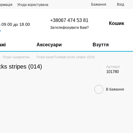
Бажання
Вхід
ормація
Угода користувача
+38067 474 53 81
Кошик
з 09.00 до 18.00
Зателефонувати Вам?
ь
ажі
Аксесуари
Взуття
Гетри і шкарпетки
Гетри ігрові Football socks stripes (014)
cks stripes (014)
Артикул
101780
В бажання