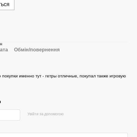
ться
ан
ата
Обмін/повернення
 покупки именно тут - гетры отличные, покупал также игровую
р
Увійти за допомогою