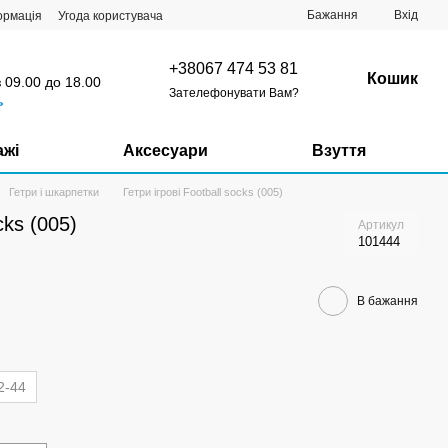
Бажання
Вхід
ормація
Угода користувача
+38067 474 53 81
Кошик
з 09.00 до 18.00
Зателефонувати Вам?
ь
ажі
Аксесуари
Взуття
Гетри і шкарпетки
Гетри ігрові Football socks (005)
cks (005)
Артикул
101444
В бажання
2-44