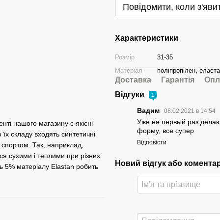
Повідомити, коли з'яви
Характеристики
Розмір
31-35
Матеріал
поліпропілен, еласт
Доставка
Гарантія
Опл
Відгуки
1
Вадим
08.02.2021 в 14:54
Уже не первый раз делаю
нті нашого магазину є якісні
форму, все супер
о їх складу входять синтетичні
Відповісти
 спортом. Так, наприклад,
ся сухими і теплими при різних
Новий відгук або комента
ть 5% матеріалу Elastan робить