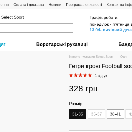
нення
Оплата і доставка
Новини
Програма лояльності
Контактна інф
Select Sport
Графік роботи:
понеділок - п'ятниця 
13.04- вихідний ден
дяг
Воротарські рукавиці
Банд
Інтернет-магазин Select Sport
Одяг
Гетри ігрові Football so
1 відгук
328 грн
Розмір
31-35
35-37
38-41
4