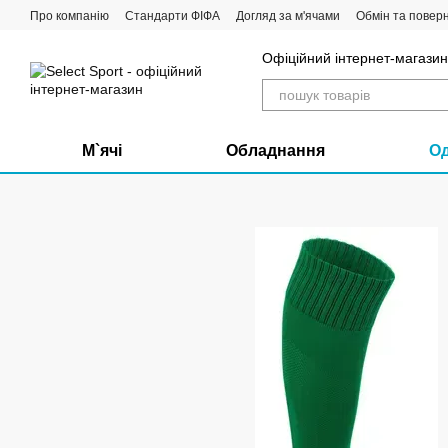
Перейти до основного контенту
Про компанію
Стандарти ФІФА
Догляд за м'ячами
Обмін та повер
Офіційний інтернет-магазин 
М`ячі
Обладнання
О