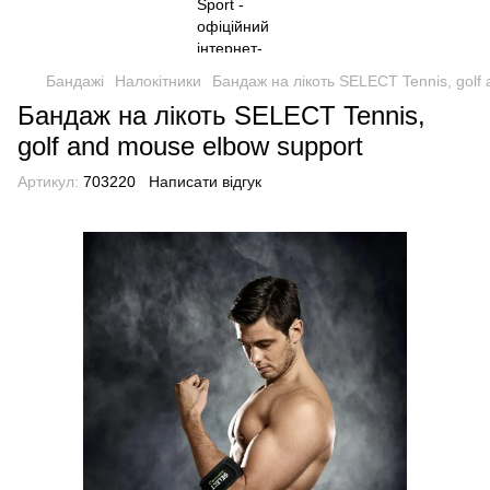
Бандажі
Налокітники
Бандаж на лікоть SELECT Tennis, golf
Бандаж на лікоть SELECT Tennis,
golf and mouse elbow support
Артикул:
703220
Написати відгук