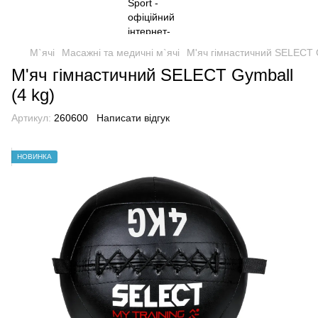
М`ячі
Масажні та медичні м`ячі
М'яч гімнастичний SELECT G
М'яч гімнастичний SELECT Gymball
(4 kg)
Артикул:
260600
Написати відгук
НОВИНКА