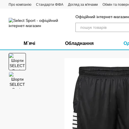
Перейти до основного контенту
Про компанію
Стандарти ФІФА
Догляд за м'ячами
Обмін та повер
Офіційний інтернет-магазин 
М`ячі
Обладнання
О