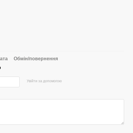
ата
Обмін/повернення
р
Увійти за допомогою