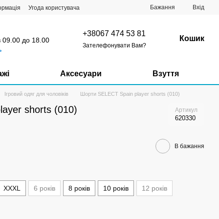
Бажання
Вхід
ормація
Угода користувача
+38067 474 53 81
Кошик
з 09.00 до 18.00
Зателефонувати Вам?
ь
ажі
Аксесуари
Взуття
Ігровий одяг для чоловіків
Шорти SELECT Spain player shorts (010)
ayer shorts (010)
Артикул
620330
В бажання
XXXL
6 років
8 років
10 років
12 років