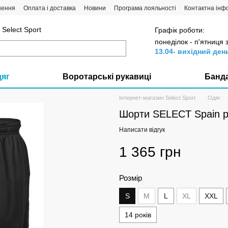
нення
Оплата і доставка
Новини
Програма лояльності
Контактна інф
Select Sport
Графік роботи:
понеділок - п'ятниця 
13.04- вихідний ден
дяг
Воротарські рукавиці
Банд
Інтернет-магазин Select Sport
Одяг
Шорти SELECT Spain pl
Написати відгук
1 365 грн
Розмір
S
M
L
XL
XXL
14 років